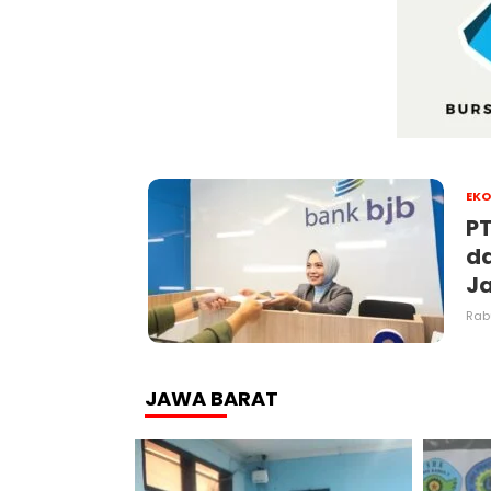
EK
P
d
Ja
Rabu
JAWA BARAT