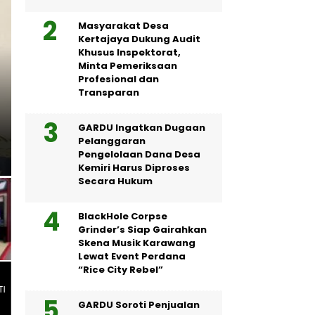
Masyarakat Desa
Kertajaya Dukung Audit
Khusus Inspektorat,
Minta Pemeriksaan
Profesional dan
BERITA KARAWANG
Transparan
Kodim 0604/Karawang B
GARDU Ingatkan Dugaan
Perintis Garuda Sepanjan
Pelanggaran
Pengelolaan Dana Desa
Kemiri Harus Diproses
Secara Hukum
BlackHole Corpse
Grinder’s Siap Gairahkan
Skena Musik Karawang
Lewat Event Perdana
“Rice City Rebel”
TI
GARDU Soroti Penjualan