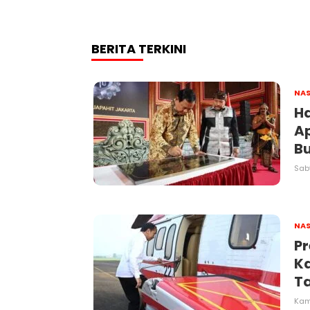
BERITA TERKINI
NAS
Ha
Ap
B
Sabt
NAS
Pr
K
Ta
Kami