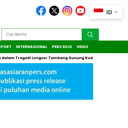
ID
SPORT
INTERNASIONAL
PERS RILIS
VIDEO
ragedi Longsor Tambang Gunung Kuda di Cirebon
Kasus Pen