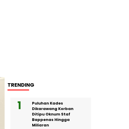
TRENDING
Headline
Puluhan Kades
Dikarawang Korban
Ditipu Oknum Staf
Bappenas Hingga
Miliaran