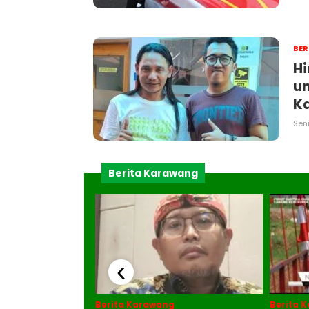
BER
Hi
un
Ka
Seni
Berita Karawang
‹
Berita Karawang
Berita 