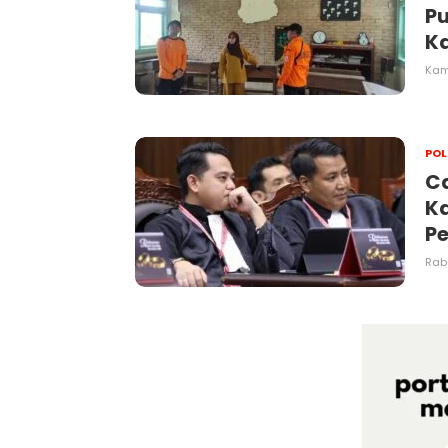
P
Ka
Kam
POL
Ca
Ka
Pe
Rabu