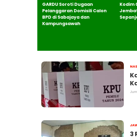
enjualan Paket
GARDU Soroti Dugaan
Kodim 
egeri, Wali
Pelanggaran Domisili Calon
Jembat
ang Minta
BPD di Sabajaya dan
Sepanj
Harga
Kampungsawah
NAS
Ka
Ka
Juma
JA
3 