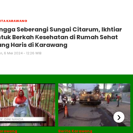
ITA KARAWANG
ngga Seberangi Sungai Citarum, Ikhtiar
tuk Berkah Ƙesehatan di Rumah Sehat
ng Haris di Karawang
n, 6 Mei 2024 - 12:26 WIB
›
Karawang
Berita Karawang