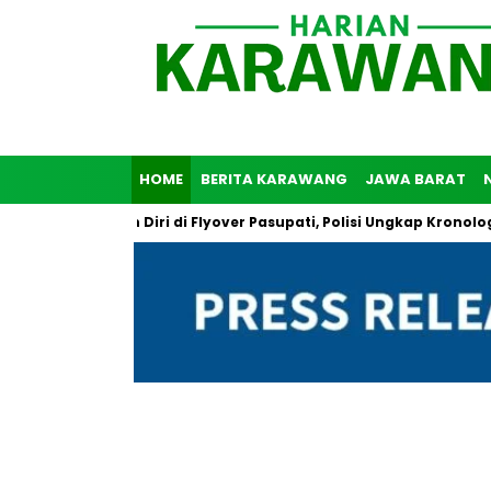
HOME
BERITA KARAWANG
JAWA BARAT
 Bunuh Diri di Flyover Pasupati, Polisi Ungkap Kronologi Peristiw