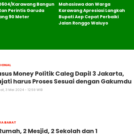
0604/Karawang Bangun
Mahasiswa dan Warga
an Perintis Garuda
Karawang Apresiasi Langkah
ang 90 Meter
Bupati Aep Cepat Perbaiki
Jalan Ronggo Waluyo
IONAL
sus Money Politik Caleg Dapil 3 Jakarta,
jati harus Proses Sesuai dengan Gakumdu
t, 3 Mei 2024 - 12:59 WIB
WA BARAT
Rumah, 2 Mesjid, 2 Sekolah dan 1