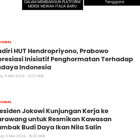
DALAM MEMBANGUN PLATFORM
Tenggara
MEREK MEWAH ITALIA BARU
IONAL
diri HUT Hendropriyono, Prabowo
resiasi Inisiatif Penghormatan Terhadap
udaya Indonesia
u, 11 Mei 2024 - 13:37 WIB
IONAL
esiden Jokowi Kunjungan Kerja ke
arawang untuk Resmikan Kawasan
mbak Budi Daya Ikan Nila Salin
s, 9 Mei 2024 - 15:05 WIB