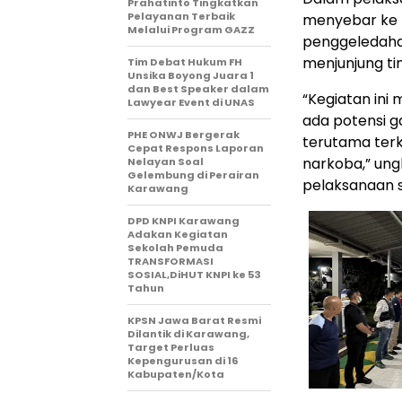
Prahatinto Tingkatkan
Pelayanan Terbaik
menyebar ke B
Melalui Program GAZZ
penggeledaha
menjunjung tin
​Tim Debat Hukum FH
Unsika Boyong Juara 1
dan Best Speaker dalam
“Kegiatan ini
Lawyear Event di UNAS
ada potensi g
PHE ONWJ Bergerak
terutama terk
Cepat Respons Laporan
narkoba,” un
Nelayan Soal
Gelembung di Perairan
pelaksanaan s
Karawang
DPD KNPI Karawang
Adakan Kegiatan
Sekolah Pemuda
TRANSFORMASI
SOSIAL,DiHUT KNPI ke 53
Tahun
KPSN Jawa Barat Resmi
Dilantik di Karawang,
Target Perluas
Kepengurusan di 16
Kabupaten/Kota