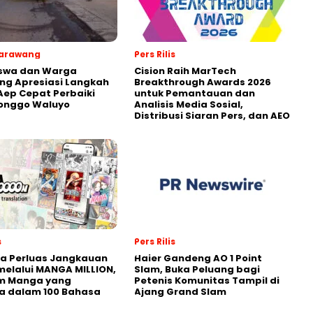
Karawang
Pers Rilis
swa dan Warga
Cision Raih MarTech
ng Apresiasi Langkah
Breakthrough Awards 2026
Aep Cepat Perbaiki
untuk Pemantauan dan
Ronggo Waluyo
Analisis Media Sosial,
Distribusi Siaran Pers, dan AEO
s
Pers Rilis
a Perluas Jangkauan
Haier Gandeng AO 1 Point
melalui MANGA MILLION,
Slam, Buka Peluang bagi
rm Manga yang
Petenis Komunitas Tampil di
a dalam 100 Bahasa
Ajang Grand Slam