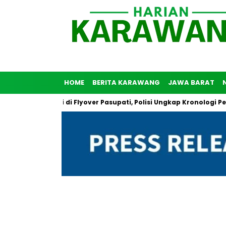
HOME
BERITA KARAWANG
JAWA BARAT
uh Diri di Flyover Pasupati, Polisi Ungkap Kronologi Peristiwa T