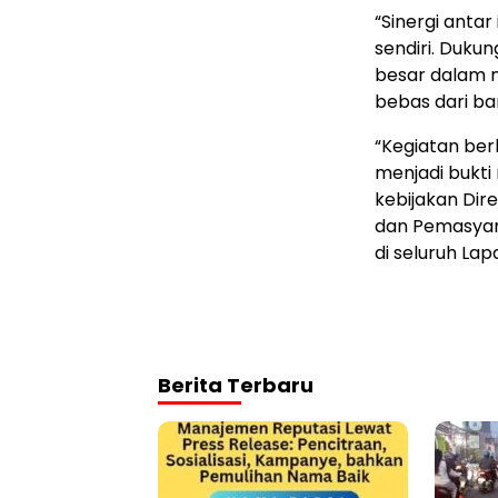
“Sinergi antar
sendiri. Duku
besar dalam 
bebas dari ba
“Kegiatan berl
menjadi bukt
kebijakan Dir
dan Pemasyara
di seluruh Lap
Berita Terbaru