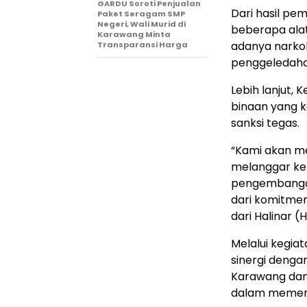
GARDU Soroti Penjualan
Dari hasil pe
Paket Seragam SMP
Negeri, Wali Murid di
beberapa alat
Karawang Minta
adanya narko
Transparansi Harga
penggeledaha
Lebih lanjut
binaan yang k
sanksi tegas.
“Kami akan m
melanggar ke 
pengembangan 
dari komitme
dari Halinar (
Melalui kegia
sinergi denga
Karawang dan
dalam memera