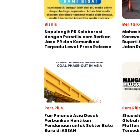
Bisnis
Berita 
Sapulangit PR Kolaborasi
Mahasi
dengan Persrilis.com Berikan
Karawa
Jasa PR dan Komunikasi
Bupati 
Terpadu Lewat Press Release
Jalan 
Pers Rilis
Pers Rili
Fair Finance Asia Desak
Shueish
Perbankan Hentikan
Global 
Pendanaan untuk Sektor Batu
Platfo
Bara di ASEAN
Tersedi