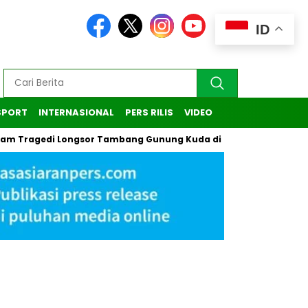
ID
SPORT
INTERNASIONAL
PERS RILIS
VIDEO
edi Longsor Tambang Gunung Kuda di Cirebon
Kasus Pendak