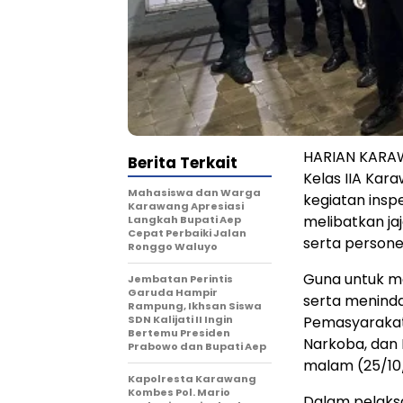
HARIAN KARAW
Berita Terkait
Kelas IIA Kar
Mahasiswa dan Warga
kegiatan insp
Karawang Apresiasi
melibatkan ja
Langkah Bupati Aep
Cepat Perbaiki Jalan
serta persone
Ronggo Waluyo
Guna untuk me
Jembatan Perintis
Garuda Hampir
serta meninda
Rampung, Ikhsan Siswa
SDN Kalijati II Ingin
Pemasyarakat
Bertemu Presiden
Narkoba, dan
Prabowo dan Bupati Aep
malam (25/10
Kapolresta Karawang
Kombes Pol. Mario
Dalam pelaks