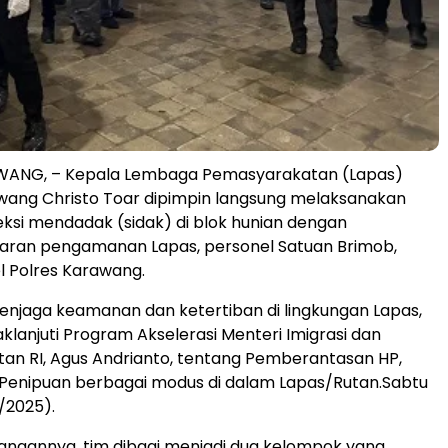
ANG, – Kepala Lembaga Pemasyarakatan (Lapas)
awang Christo Toar dipimpin langsung melaksanakan
eksi mendadak (sidak) di blok hunian dengan
jaran pengamanan Lapas, personel Satuan Brimob,
l Polres Karawang.
njaga keamanan dan ketertiban di lingkungan Lapas,
klanjuti Program Akselerasi Menteri Imigrasi dan
an RI, Agus Andrianto, tentang Pemberantasan HP,
 Penipuan berbagai modus di dalam Lapas/Rutan.Sabtu
/2025).
anaannya, tim dibagi menjadi dua kelompok yang