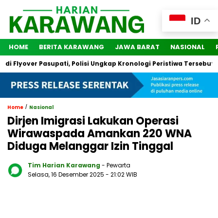
ID
HOME
BERITA KARAWANG
JAWA BARAT
NASIONAL
lyover Pasupati, Polisi Ungkap Kronologi Peristiwa Tersebut
/
Home
Nasional
Dirjen Imigrasi Lakukan Operasi
Wirawaspada Amankan 220 WNA
Diduga Melanggar Izin Tinggal
Tim Harian Karawang
- Pewarta
Selasa, 16 Desember 2025
- 21:02 WIB