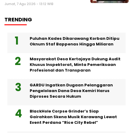
Jumat, 7 Agu 2026 - 13:12 WIB
TRENDING
Puluhan Kades Dikarawang Korban Ditipu
Oknum Staf Bappenas Hingga Miliaran
Masyarakat Desa Kertajaya Dukung Audit
Khusus Inspektorat, Minta Pemeriksaan
Profesional dan Transparan
GARDU Ingatkan Dugaan Pelanggaran
Pengelolaan Dana Desa Kemiri Harus
Diproses Secara Hukum
BlackHole Corpse Grinder’s Siap
Gairahkan Skena Musik Karawang Lewat
Event Perdana “Rice City Rebel”