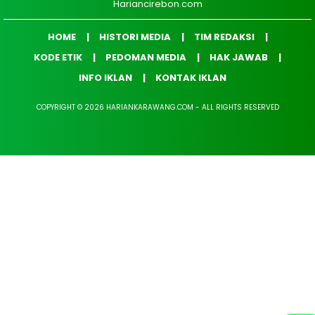
Hariancirebon.com
HOME
HISTORI MEDIA
TIM REDAKSI
KODE ETIK
PEDOMAN MEDIA
HAK JAWAB
INFO IKLAN
KONTAK IKLAN
COPYRIGHT © 2026 HARIANKARAWANG.COM - ALL RIGHTS RESERVED