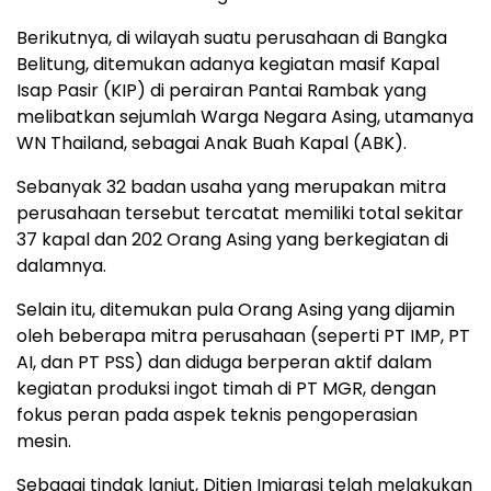
Berikutnya, di wilayah suatu perusahaan di Bangka
Belitung, ditemukan adanya kegiatan masif Kapal
Isap Pasir (KIP) di perairan Pantai Rambak yang
melibatkan sejumlah Warga Negara Asing, utamanya
WN Thailand, sebagai Anak Buah Kapal (ABK).
Sebanyak 32 badan usaha yang merupakan mitra
perusahaan tersebut tercatat memiliki total sekitar
37 kapal dan 202 Orang Asing yang berkegiatan di
dalamnya.
Selain itu, ditemukan pula Orang Asing yang dijamin
oleh beberapa mitra perusahaan (seperti PT IMP, PT
AI, dan PT PSS) dan diduga berperan aktif dalam
kegiatan produksi ingot timah di PT MGR, dengan
fokus peran pada aspek teknis pengoperasian
mesin.
Sebagai tindak lanjut, Ditjen Imigrasi telah melakukan