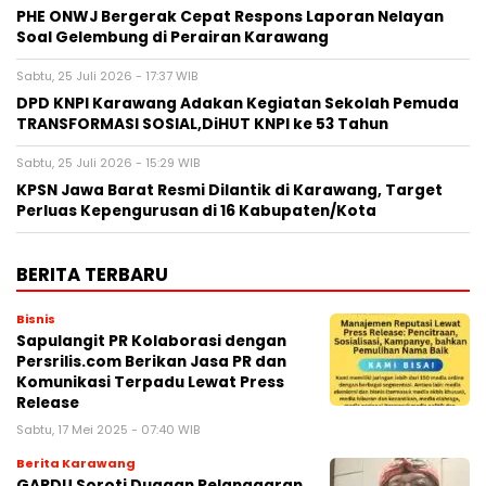
PHE ONWJ Bergerak Cepat Respons Laporan Nelayan
Soal Gelembung di Perairan Karawang
Sabtu, 25 Juli 2026 - 17:37 WIB
DPD KNPI Karawang Adakan Kegiatan Sekolah Pemuda
TRANSFORMASI SOSIAL,DiHUT KNPI ke 53 Tahun
Sabtu, 25 Juli 2026 - 15:29 WIB
KPSN Jawa Barat Resmi Dilantik di Karawang, Target
Perluas Kepengurusan di 16 Kabupaten/Kota
BERITA TERBARU
Bisnis
Sapulangit PR Kolaborasi dengan
Persrilis.com Berikan Jasa PR dan
Komunikasi Terpadu Lewat Press
Release
Sabtu, 17 Mei 2025 - 07:40 WIB
Berita Karawang
GARDU Soroti Dugaan Pelanggaran