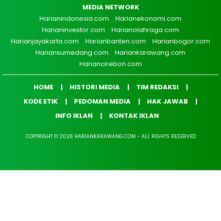
MEDIA NETWORK
Harianindonesia.com
Harianekonomi.com
Harianinvestor.com
Harianolahraga.com
Harianjayakarta.com
Harianbanten.com
Harianbogor.com
Hariansumedang.com
Hariankarawang.com
Hariancirebon.com
HOME
HISTORI MEDIA
TIM REDAKSI
KODE ETIK
PEDOMAN MEDIA
HAK JAWAB
INFO IKLAN
KONTAK IKLAN
COPYRIGHT © 2026 HARIANKARAWANG.COM - ALL RIGHTS RESERVED