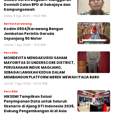
Domisili Calon BPD di Sabajaya dan
Kampungsawah
Sabtu, 8 Agu 2026 - 14:03 WIB
Berita Karawang
Kodim 0604/Karawang Bangun
Jembatan Perintis Garuda
Sepanjang 90 Meter
Jumat, 7 Agu 2026 - 13:12 WIB
Pers Rilis
MONDEVITA MENGAKUISISI SAHAM
MAYORITAS DI UNDERSCORE DISTRICT,
PERUSAHAAN INDUK MAGLIANO,
SEBAGAI LANGKAH KEDUA DALAM
MEMBANGUN PLATFORM MEREK MEWAH ITALIA BARU
Jumat, 7 Agu 2026 - 09:32 WIB
Pers Rilis
HIKSEMI Tampilkan Solusi
Penyimpanan Data untuk Seluruh
Skenario di Ajang DTI Indonesia 2026,
Dukung Pengembangan AI di Asia