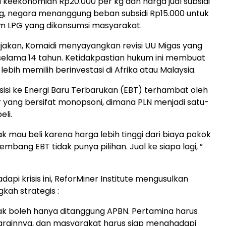
keekonomian Rp20.000 per kg dan harga jual subsidi
g, negara menanggung beban subsidi Rp15.000 untuk
am LPG yang dikonsumsi masyarakat.
bijakan, Komaidi menyayangkan revisi UU Migas yang
selama 14 tahun. Ketidakpastian hukum ini membuat
 lebih memilih berinvestasi di Afrika atau Malaysia.
ansisi ke Energi Baru Terbarukan (EBT) terhambat oleh
r yang bersifat monopsoni, dimana PLN menjadi satu-
li.
ak mau beli karena harga lebih tinggi dari biaya pokok
bang EBT tidak punya pilihan. Jual ke siapa lagi, ”
api krisis ini, ReforMiner Institute mengusulkan
kah strategis :
idak boleh hanya ditanggung APBN. Pertamina harus
rginnya, dan masyarakat harus siap menghadapi