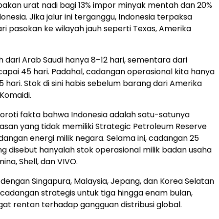
upakan urat nadi bagi 13% impor minyak mentah dan 20%
nesia. Jika jalur ini terganggu, Indonesia terpaksa
ri pasokan ke wilayah jauh seperti Texas, Amerika
 dari Arab Saudi hanya 8–12 hari, sementara dari
pai 45 hari. Padahal, cadangan operasional kita hanya
 hari. Stok di sini habis sebelum barang dari Amerika
 Komaidi.
roti fakta bahwa Indonesia adalah satu-satunya
asan yang tidak memiliki Strategic Petroleum Reserve
dangan energi milik negara. Selama ini, cadangan 25
ing disebut hanyalah stok operasional milik badan usaha
ina, Shell, dan VIVO.
dengan Singapura, Malaysia, Jepang, dan Korea Selatan
 cadangan strategis untuk tiga hingga enam bulan,
gat rentan terhadap gangguan distribusi global.