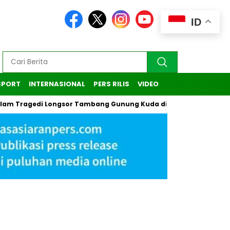
ID
SPORT
INTERNASIONAL
PERS RILIS
VIDEO
gedi Longsor Tambang Gunung Kuda di Cirebon
Kasus Penda