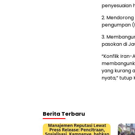
penyesuaian 
2. Mendorong 
pengumpan (fe
3. Membangun 
pasokan di J
“Konflik Iran
membangunkan 
yang kurang 
nyata,” tutup 
Berita Terbaru