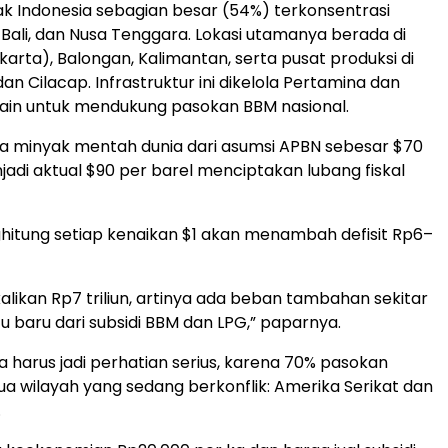
k Indonesia sebagian besar (54%) terkonsentrasi
, Bali, dan Nusa Tenggara. Lokasi utamanya berada di
arta), Balongan, Kalimantan, serta pusat produksi di
an Cilacap. Infrastruktur ini dikelola Pertamina dan
ain untuk mendukung pasokan BBM nasional.
a minyak mentah dunia dari asumsi APBN sebesar $70
jadi aktual $90 per barel menciptakan lubang fiskal
itung setiap kenaikan $1 akan menambah defisit Rp6–
ikalikan Rp7 triliun, artinya ada beban tambahan sekitar
 Itu baru dari subsidi BBM dan LPG,” paparnya.
ga harus jadi perhatian serius, karena 70% pasokan
dua wilayah yang sedang berkonflik: Amerika Serikat dan
.