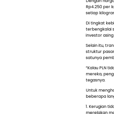
Dengan harga 
Rp4.250 per k
setiap kilogr
Di tingkat ke
terbengkalai 
investor asing
Selain itu, tr
struktur pasa
satunya pembe
“Kalau PLN tid
mereka, pengem
tegasnya.
Untuk menghad
beberapa lang
1. Kerugian t
merelakan ma