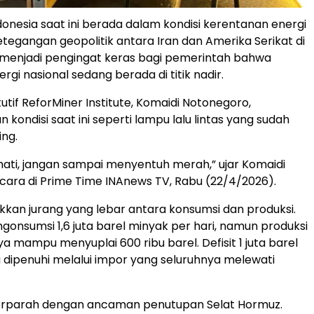
onesia saat ini berada dalam kondisi kerentanan energi
etegangan geopolitik antara Iran dan Amerika Serikat di
 menjadi pengingat keras bagi pemerintah bahwa
gi nasional sedang berada di titik nadir.
utif ReforMiner Institute, Komaidi Notonegoro,
kondisi saat ini seperti lampu lalu lintas yang sudah
ng.
-hati, jangan sampai menyentuh merah,” ujar Komaidi
ara di Prime Time INAnews TV, Rabu (22/4/2026).
kan jurang yang lebar antara konsumsi dan produksi.
gonsumsi 1,6 juta barel minyak per hari, namun produksi
a mampu menyuplai 600 ribu barel. Defisit 1 juta barel
a dipenuhi melalui impor yang seluruhnya melewati
iperparah dengan ancaman penutupan Selat Hormuz.