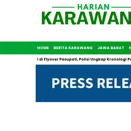
HOME
BERITA KARAWANG
JAWA BARAT
unuh Diri di Flyover Pasupati, Polisi Ungkap Kronologi Peristiwa