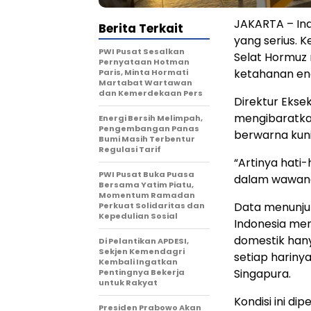
JAKARTA – Ind
Berita Terkait
yang serius. K
PWI Pusat Sesalkan
Selat Hormuz
Pernyataan Hotman
ketahanan ener
Paris, Minta Hormati
Martabat Wartawan
dan Kemerdekaan Pers
Direktur Eksek
mengibaratkan 
Energi Bersih Melimpah,
Pengembangan Panas
berwarna kuni
Bumi Masih Terbentur
Regulasi Tarif
“Artinya hati
PWI Pusat Buka Puasa
dalam wawanc
Bersama Yatim Piatu,
Momentum Ramadan
Data menunjuk
Perkuat Solidaritas dan
Kepedulian Sosial
Indonesia men
domestik hany
Di Pelantikan APDESI,
Sekjen Kemendagri
setiap hariny
Kembali Ingatkan
Singapura.
Pentingnya Bekerja
untuk Rakyat
Kondisi ini d
Presiden Prabowo Akan