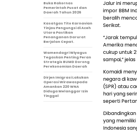
Jalur ini mer
Buka Rakornas
Pemerintah Pusat dan
impor BBM Indo
Daerah Tahun 2026
beralih menca
Kasatgas Tito Karnavian
Serikat.
Tinjau Pengungsi di Aceh
Utara Pastikan
“Jarak tempuh
Penanganan Darurat
Berjalan Cepat.
Amerika menca
cukup untuk 25
Wamendagri Wiyagus
Tegaskan Penting Peran
sampai,” jelas
Strategis BUMD Dorong
Perekonomian Daerah
Komaidi menyo
Dirjen Imigrasi Lakukan
negara di kaw
Operasi Wirawaspada
(SPR) atau ca
Amankan 220 WNA
Diduga Melanggar Izin
hari yang ser
Tinggal
seperti Pertam
Dibandingkan 
yang memiliki
Indonesia san