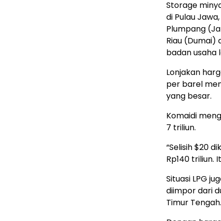
Storage minya
di Pulau Jawa
Plumpang (Jak
Riau (Dumai) d
badan usaha l
Lonjakan harg
per barel men
yang besar.
Komaidi mengh
7 triliun.
“Selisih $20 d
Rp140 triliun.
Situasi LPG ju
diimpor dari 
Timur Tengah