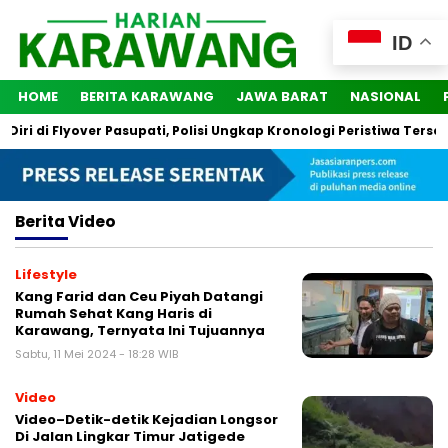
ID
HOME
BERITA KARAWANG
JAWA BARAT
NASIONAL
i di Flyover Pasupati, Polisi Ungkap Kronologi Peristiwa Tersebu
Berita
Video
Lifestyle
Kang Farid dan Ceu Piyah Datangi
Rumah Sehat Kang Haris di
Karawang, Ternyata Ini Tujuannya
Sabtu, 11 Mei 2024 - 18:28 WIB
Video
Video–Detik-detik Kejadian Longsor
Di Jalan Lingkar Timur Jatigede