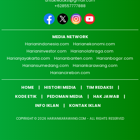
untukredaksi@gmail.com
+628557777888
MEDIA NETWORK
Harianindonesia.com
Harianekonomi.com
Harianinvestor.com
Harianolahraga.com
Harianjayakarta.com
Harianbanten.com
Harianbogor.com
Hariansumedang.com
Hariankarawang.com
Hariancirebon.com
HOME
HISTORI MEDIA
TIM REDAKSI
KODE ETIK
PEDOMAN MEDIA
HAK JAWAB
INFO IKLAN
KONTAK IKLAN
COPYRIGHT © 2026 HARIANKARAWANG.COM - ALL RIGHTS RESERVED