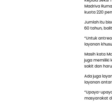
Kepala Seksi 
Madriva Rumad
kuota 220 pe
Jumlah itu bis
60 tahun, bali
“Untuk antrea
layanan khusu
Masih kata M
juga memiliki
sakit dan har
Ada juga lay
layanan antar
“Upaya-upaya
masyarakat d