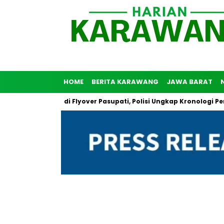
HOME
BERITA KARAWANG
JAWA BARAT
uh Diri di Flyover Pasupati, Polisi Ungkap Kronologi Peristiwa T