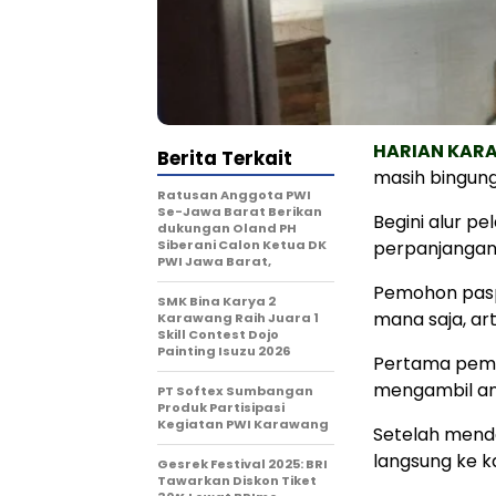
HARIAN KA
Berita Terkait
masih bingung
Ratusan Anggota PWI
Se-Jawa Barat Berikan
Begini alur p
dukungan Oland PH
Siberani Calon Ketua DK
perpanjangan
PWI Jawa Barat,
Pemohon paspo
SMK Bina Karya 2
mana saja, ar
Karawang Raih Juara 1
Skill Contest Dojo
Painting Isuzu 2026
Pertama pemo
mengambil ant
PT Softex Sumbangan
Produk Partisipasi
Kegiatan PWI Karawang
Setelah mend
langsung ke k
Gesrek Festival 2025: BRI
Tawarkan Diskon Tiket