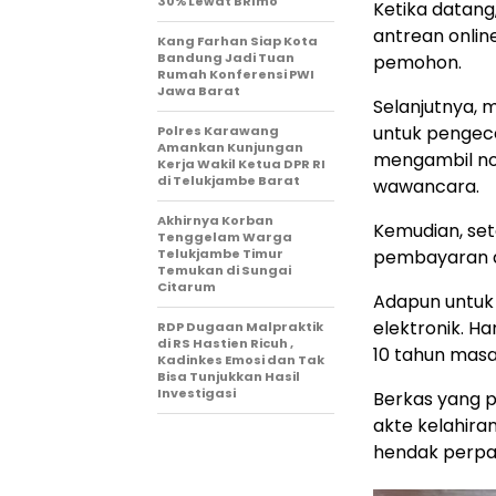
30% Lewat BRImo
Ketika datang
antrean online
Kang Farhan Siap Kota
Bandung Jadi Tuan
pemohon.
Rumah Konferensi PWI
Jawa Barat
Selanjutnya, 
untuk pengece
Polres Karawang
Amankan Kunjungan
mengambil no
Kerja Wakil Ketua DPR RI
di Telukjambe Barat
wawancara.
Akhirnya Korban
Kemudian, set
Tenggelam Warga
Telukjambe Timur
pembayaran di
Temukan di Sungai
Citarum
Adapun untuk 
elektronik. H
RDP Dugaan Malpraktik
di RS Hastien Ricuh ,
10 tahun masa
Kadinkes Emosi dan Tak
Bisa Tunjukkan Hasil
Investigasi
Berkas yang pe
akte kelahira
hendak perpa