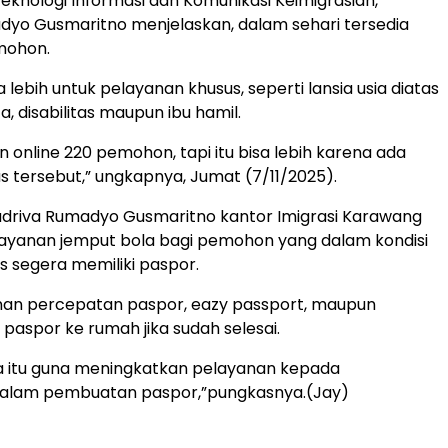
Teknologi Informasi dan Komunikasi Keimigrasian,
yo Gusmaritno menjelaskan, dalam sehari tersedia
mohon.
a lebih untuk pelayanan khusus, seperti lansia usia diatas
ta, disabilitas maupun ibu hamil.
n online 220 pemohon, tapi itu bisa lebih karena ada
s tersebut,” ungkapnya, Jumat (7/11/2025).
adriva Rumadyo Gusmaritno kantor Imigrasi Karawang
 layanan jemput bola bagi pemohon yang dalam kondisi
us segera memiliki paspor.
anan percepatan paspor, eazy passport, maupun
 paspor ke rumah jika sudah selesai.
 itu guna meningkatkan pelayanan kepada
alam pembuatan paspor,”pungkasnya.(Jay)