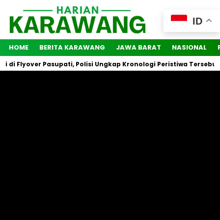
ID
HOME
BERITA KARAWANG
JAWA BARAT
NASIONAL
di Flyover Pasupati, Polisi Ungkap Kronologi Peristiwa Tersebut
/
/
Home
Lifestyle
Video
Kang Farid dan Ceu Piyah Datangi
Rumah Sehat Kang Haris di
Karawang, Ternyata Ini Tujuannya
Tim Harian Karawang
- Pewarta
Sabtu, 11 Mei 2024
- 18:28 WIB