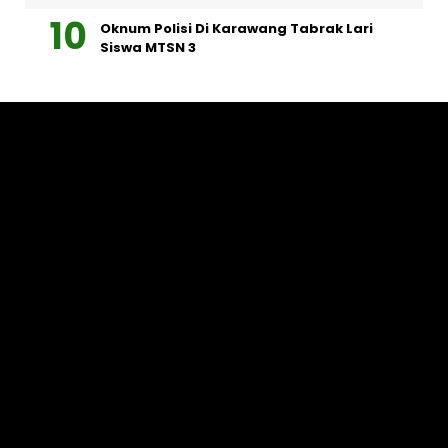
Oknum Polisi Di Karawang Tabrak Lari
Siswa MTSN 3
Graha Media Center,
Bogor - Indonesia
untukredaksi@gmail.com
+628557777888
MEDIA NETWORK
Harianindonesia.com
Harianekonomi.com
Harianinvestor.com
Harianolahraga.com