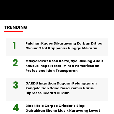
Peluang bagi Petenis Komunitas
Tampil di Ajang Grand Slam
Kamis, 6 Agu 2026 - 12:10 WIB
TRENDING
Puluhan Kades Dikarawang Korban Ditipu
Oknum Staf Bappenas Hingga Miliaran
Masyarakat Desa Kertajaya Dukung Audit
Khusus Inspektorat, Minta Pemeriksaan
Profesional dan Transparan
GARDU Ingatkan Dugaan Pelanggaran
Pengelolaan Dana Desa Kemiri Harus
Diproses Secara Hukum
BlackHole Corpse Grinder’s Siap
Gairahkan Skena Musik Karawang Lewat