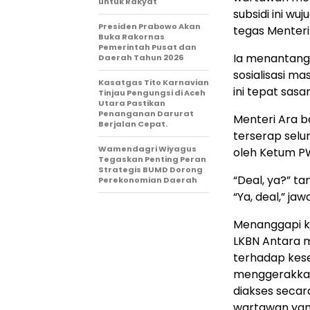
untuk Rakyat
subsidi ini w
Presiden Prabowo Akan
tegas Menteri
Buka Rakornas
Pemerintah Pusat dan
Ia menantang
Daerah Tahun 2026
sosialisasi m
Kasatgas Tito Karnavian
ini tepat sas
Tinjau Pengungsi di Aceh
Utara Pastikan
Penanganan Darurat
Menteri Ara 
Berjalan Cepat.
terserap selu
Wamendagri Wiyagus
oleh Ketum PW
Tegaskan Penting Peran
Strategis BUMD Dorong
“Deal, ya?” ta
Perekonomian Daerah
“Ya, deal,” j
Menanggapi ko
LKBN Antara 
terhadap kese
menggerakkan
diakses secara
wartawan yan