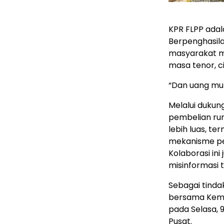
KPR FLPP adal
Berpenghasil
masyarakat m
masa tenor, ci
“Dan uang muk
Melalui dukun
pembelian ru
lebih luas, 
mekanisme pe
Kolaborasi in
misinformasi 
Sebagai tindak
bersama Kemen
pada Selasa, 
Pusat.