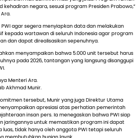
ujud kehadiran negara, sesuai program Presiden Prabowo,”
 Ara.
 PWI agar segera menyiapkan data dan melakukan
asif kepada wartawan di seluruh Indonesia agar program
aran dan dapat direalisasikan sepenuhnya.
bahkan menyampaikan bahwa 5.000 unit tersebut harus
ruhnya pada 2026, tantangan yang langsung disanggupi
I.
nya Menteri Ara.
awab Akhmad Munir.
mitmen tersebut, Munir yang juga Direktur Utama
menyampaikan apresiasi atas perhatian pemerintah
jahteraan insan pers. Ia menegaskan bahwa PWI siap
 jaringannya untuk memastikan program ini dapat
 luas, tidak hanya oleh anggota PWI tetapi seluruh
g membutuhkan hunian layak.