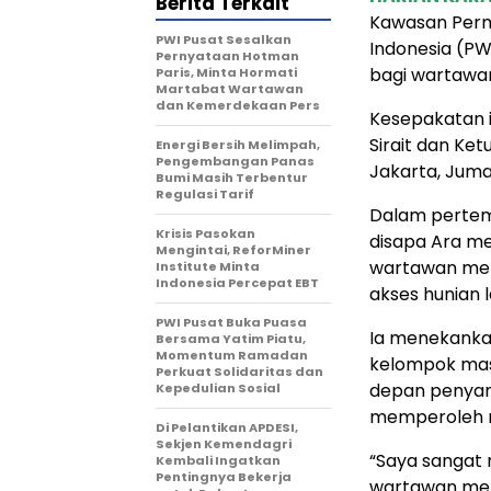
Berita Terkait
Kawasan Per
PWI Pusat Sesalkan
Indonesia (PW
Pernyataan Hotman
bagi wartawan
Paris, Minta Hormati
Martabat Wartawan
dan Kemerdekaan Pers
Kesepakatan i
Sirait dan Ke
Energi Bersih Melimpah,
Pengembangan Panas
Jakarta, Jumat
Bumi Masih Terbentur
Regulasi Tarif
Dalam pertemu
Krisis Pasokan
disapa Ara m
Mengintai, ReforMiner
wartawan me
Institute Minta
Indonesia Percepat EBT
akses hunian 
PWI Pusat Buka Puasa
Ia menekanka
Bersama Yatim Piatu,
Momentum Ramadan
kelompok mas
Perkuat Solidaritas dan
depan penyam
Kepedulian Sosial
memperoleh r
Di Pelantikan APDESI,
Sekjen Kemendagri
“Saya sangat 
Kembali Ingatkan
Pentingnya Bekerja
wartawan mem