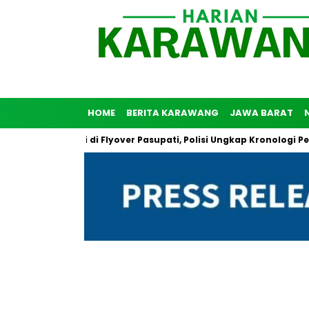
HOME
BERITA KARAWANG
JAWA BARAT
uh Diri di Flyover Pasupati, Polisi Ungkap Kronologi Peristiwa T