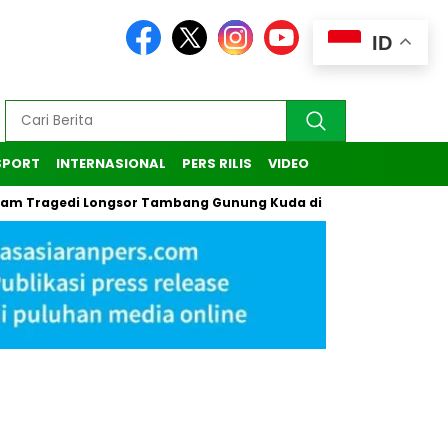
ID
SPORT
INTERNASIONAL
PERS RILIS
VIDEO
edi Longsor Tambang Gunung Kuda di Cirebon
Kasus Pendaki