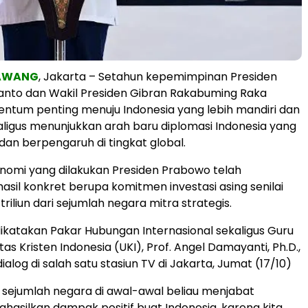
RAWANG
, Jakarta – Setahun kepemimpinan Presiden
anto dan Wakil Presiden Gibran Rakabuming Raka
ntum penting menuju Indonesia yang lebih mandiri dan
aligus menunjukkan arah baru diplomasi Indonesia yang
 dan berpengaruh di tingkat global.
nomi yang dilakukan Presiden Prabowo telah
sil konkret berupa komitmen investasi asing senilai
triliun dari sejumlah negara mitra strategis.
dikatakan Pakar Hubungan Internasional sekaligus Guru
tas Kristen Indonesia (UKI), Prof. Angel Damayanti, Ph.D.,
alog di salah satu stasiun TV di Jakarta, Jumat (17/10)
 sejumlah negara di awal-awal beliau menjabat
hasilkan dampak positif buat Indonesia, karena kita