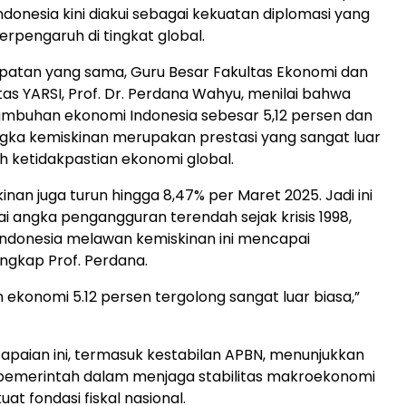
ndonesia kini diakui sebagai kekuatan diplomasi yang
erpengaruh di tingkat global.
atan yang sama, Guru Besar Fakultas Ekonomi dan
itas YARSI, Prof. Dr. Perdana Wahyu, menilai bahwa
umbuhan ekonomi Indonesia sebesar 5,12 persen dan
gka kemiskinan merupakan prestasi yang sangat luar
ah ketidakpastian ekonomi global.
nan juga turun hingga 8,47% per Maret 2025. Jadi ini
ai angka pengangguran terendah sejak krisis 1998,
Indonesia melawan kemiskinan ini mencapai
ngkap Prof. Perdana.
ekonomi 5.12 persen tergolong sangat luar biasa,”
apaian ini, termasuk kestabilan APBN, menunjukkan
merintah dalam menjaga stabilitas makroekonomi
t fondasi fiskal nasional.