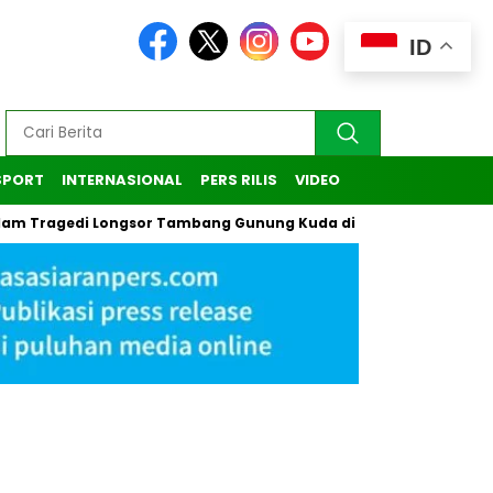
ID
SPORT
INTERNASIONAL
PERS RILIS
VIDEO
gedi Longsor Tambang Gunung Kuda di Cirebon
Kasus Penda