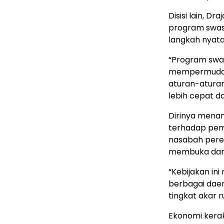
Disisi lain, 
program swas
langkah nyat
“Program swa
mempermudah 
aturan-aturan
lebih cepat da
Dirinya mena
terhadap pem
nasabah per
membuka dan
“Kebijakan i
berbagai dae
tingkat akar 
Ekonomi kerak