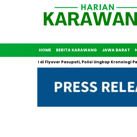
HOME
BERITA KARAWANG
JAWA BARAT
unuh Diri di Flyover Pasupati, Polisi Ungkap Kronologi Peristiwa