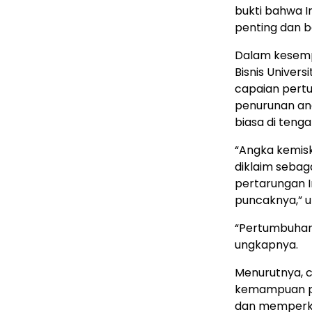
bukti bahwa I
penting dan b
Dalam kesemp
Bisnis Univers
capaian pert
penurunan an
biasa di teng
“Angka kemiski
diklaim sebag
pertarungan 
puncaknya,” u
“Pertumbuhan 
ungkapnya.
Menurutnya, c
kemampuan pe
dan memperkua