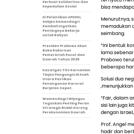
Perkuat Solidaritas dan
bisa mendapatk
Kepedulian Sosial
Di Pelantikan APDESI,
Menurutnya, s
Sekjen Kemendagri
memadukan di
Kembali Ingatkan
Pentingnya Bekerja
seimbang.
untuk Rakyat
“Ini bentuk k
Presiden Prabowo Akan
Buka Rakornas
lama sebenarn
Pemerintah Pusat dan
Prabowo terut
Daerah Tahun 2026
beberapa hari 
Kasatgas Tito Karnavian
Tinjau Pengungsi di Aceh
Solusi dua ne
Utara Pastikan
Penanganan Darurat
,menunjukkan 
Berjalan Cepat.
“Fair, dalam ar
Wamendagri Wiyagus
Tegaskan Penting Peran
sisi lain jug
Strategis BUMD Dorong
dengan Israel,
Perekonomian Daerah
Prof. Angel m
hadir dan ber