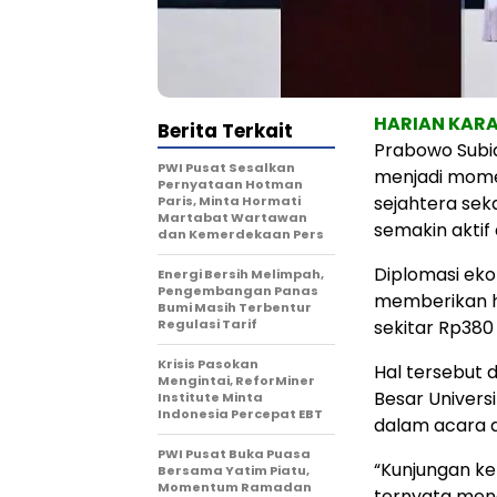
HARIAN KA
Berita Terkait
Prabowo Subi
PWI Pusat Sesalkan
menjadi mome
Pernyataan Hotman
sejahtera sek
Paris, Minta Hormati
Martabat Wartawan
semakin aktif
dan Kemerdekaan Pers
Diplomasi eko
Energi Bersih Melimpah,
Pengembangan Panas
memberikan ha
Bumi Masih Terbentur
Regulasi Tarif
sekitar Rp380 
Krisis Pasokan
Hal tersebut 
Mengintai, ReforMiner
Besar Universi
Institute Minta
Indonesia Percepat EBT
dalam acara di
PWI Pusat Buka Puasa
“Kunjungan ke
Bersama Yatim Piatu,
Momentum Ramadan
ternyata meng