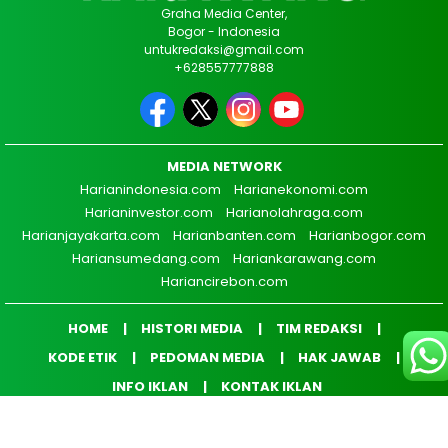
Graha Media Center,
Bogor - Indonesia
untukredaksi@gmail.com
+628557777888
MEDIA NETWORK
Harianindonesia.com
Harianekonomi.com
Harianinvestor.com
Harianolahraga.com
Harianjayakarta.com
Harianbanten.com
Harianbogor.com
Hariansumedang.com
Hariankarawang.com
Hariancirebon.com
HOME
HISTORI MEDIA
TIM REDAKSI
KODE ETIK
PEDOMAN MEDIA
HAK JAWAB
INFO IKLAN
KONTAK IKLAN
COPYRIGHT © 2026 HARIANKARAWANG.COM - ALL RIGHTS RESERVED