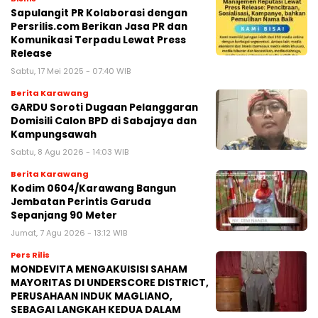
Sapulangit PR Kolaborasi dengan
Persrilis.com Berikan Jasa PR dan
Komunikasi Terpadu Lewat Press
Release
Sabtu, 17 Mei 2025 - 07:40 WIB
Berita Karawang
GARDU Soroti Dugaan Pelanggaran
Domisili Calon BPD di Sabajaya dan
Kampungsawah
Sabtu, 8 Agu 2026 - 14:03 WIB
Berita Karawang
Kodim 0604/Karawang Bangun
Jembatan Perintis Garuda
Sepanjang 90 Meter
Jumat, 7 Agu 2026 - 13:12 WIB
Pers Rilis
MONDEVITA MENGAKUISISI SAHAM
MAYORITAS DI UNDERSCORE DISTRICT,
PERUSAHAAN INDUK MAGLIANO,
SEBAGAI LANGKAH KEDUA DALAM