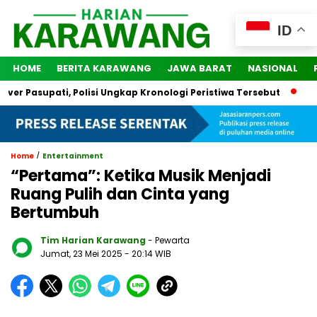
ID
HOME
BERITA KARAWANG
JAWA BARAT
NASIONAL
supati, Polisi Ungkap Kronologi Peristiwa Tersebut
2 Orang 
/
Home
Entertainment
“Pertama”: Ketika Musik Menjadi
Ruang Pulih dan Cinta yang
Bertumbuh
Tim Harian Karawang
- Pewarta
Jumat, 23 Mei 2025
- 20:14 WIB