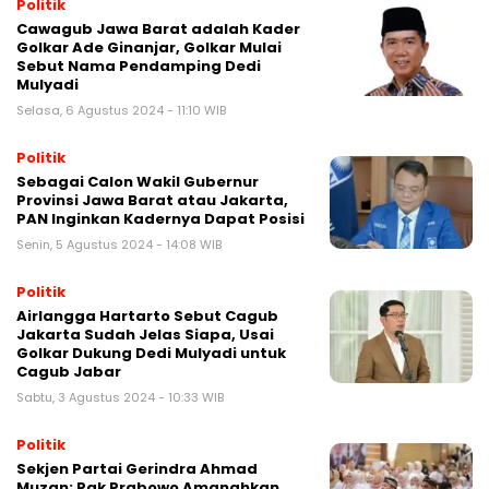
Politik
Cawagub Jawa Barat adalah Kader
Golkar Ade Ginanjar, Golkar Mulai
Sebut Nama Pendamping Dedi
Mulyadi
Selasa, 6 Agustus 2024 - 11:10 WIB
Politik
Sebagai Calon Wakil Gubernur
Provinsi Jawa Barat atau Jakarta,
PAN Inginkan Kadernya Dapat Posisi
Senin, 5 Agustus 2024 - 14:08 WIB
Politik
Airlangga Hartarto Sebut Cagub
Jakarta Sudah Jelas Siapa, Usai
Golkar Dukung Dedi Mulyadi untuk
Cagub Jabar
Sabtu, 3 Agustus 2024 - 10:33 WIB
Politik
Sekjen Partai Gerindra Ahmad
Muzan: Pak Prabowo Amanahkan