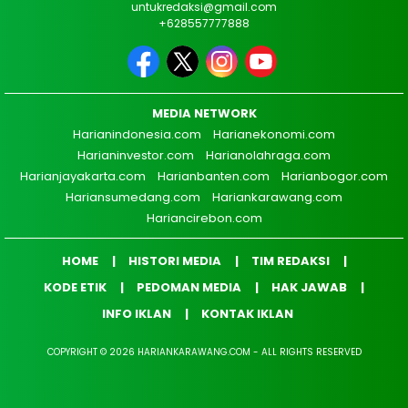
untukredaksi@gmail.com
+628557777888
MEDIA NETWORK
Harianindonesia.com
Harianekonomi.com
Harianinvestor.com
Harianolahraga.com
Harianjayakarta.com
Harianbanten.com
Harianbogor.com
Hariansumedang.com
Hariankarawang.com
Hariancirebon.com
HOME
HISTORI MEDIA
TIM REDAKSI
KODE ETIK
PEDOMAN MEDIA
HAK JAWAB
INFO IKLAN
KONTAK IKLAN
COPYRIGHT © 2026 HARIANKARAWANG.COM - ALL RIGHTS RESERVED