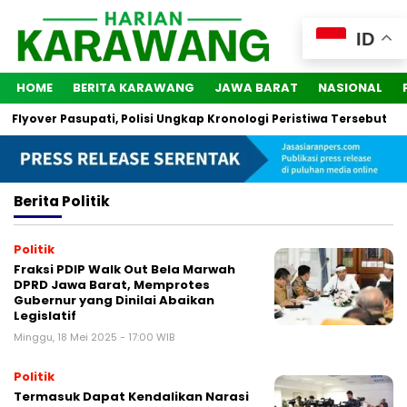
ID
HOME
BERITA KARAWANG
JAWA BARAT
NASIONAL
yover Pasupati, Polisi Ungkap Kronologi Peristiwa Tersebut
2
Berita
Politik
Politik
Fraksi PDIP Walk Out Bela Marwah
DPRD Jawa Barat, Memprotes
Gubernur yang Dinilai Abaikan
Legislatif
Minggu, 18 Mei 2025 - 17:00 WIB
Politik
Termasuk Dapat Kendalikan Narasi