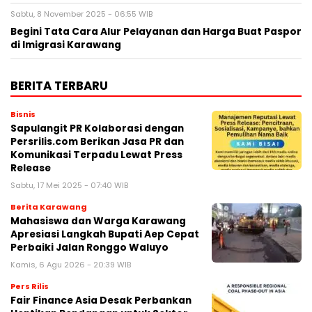
Sabtu, 8 November 2025 - 06:55 WIB
Begini Tata Cara Alur Pelayanan dan Harga Buat Paspor
di Imigrasi Karawang
BERITA TERBARU
Bisnis
Sapulangit PR Kolaborasi dengan
Persrilis.com Berikan Jasa PR dan
Komunikasi Terpadu Lewat Press
Release
Sabtu, 17 Mei 2025 - 07:40 WIB
Berita Karawang
Mahasiswa dan Warga Karawang
Apresiasi Langkah Bupati Aep Cepat
Perbaiki Jalan Ronggo Waluyo
Kamis, 6 Agu 2026 - 20:39 WIB
Pers Rilis
Fair Finance Asia Desak Perbankan