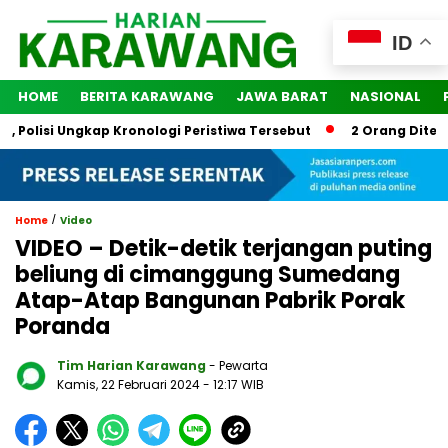
ID
HOME
BERITA KARAWANG
JAWA BARAT
NASIONAL
 Polisi Ungkap Kronologi Peristiwa Tersebut
2 Orang Ditetap
/
Home
Video
VIDEO – Detik-detik terjangan puting
beliung di cimanggung Sumedang
Atap-Atap Bangunan Pabrik Porak
Poranda
Tim Harian Karawang
- Pewarta
Kamis, 22 Februari 2024
- 12:17 WIB