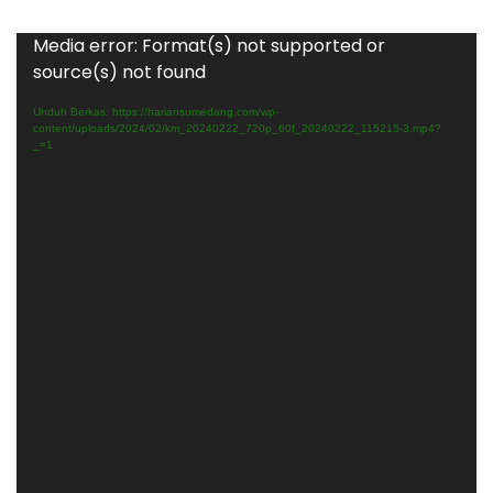
Pemutar
Media error: Format(s) not supported or
Video
source(s) not found
Unduh Berkas: https://hariansumedang.com/wp-
content/uploads/2024/02/km_20240222_720p_60f_20240222_115215-3.mp4?
_=1