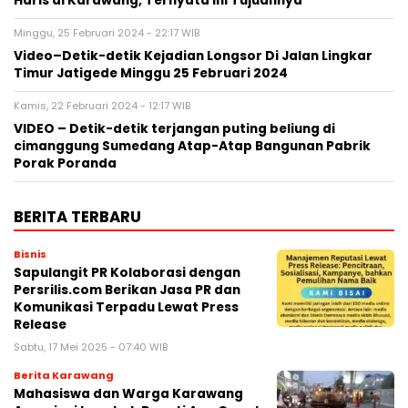
Haris di Karawang, Ternyata Ini Tujuannya
Minggu, 25 Februari 2024 - 22:17 WIB
Video–Detik-detik Kejadian Longsor Di Jalan Lingkar
Timur Jatigede Minggu 25 Februari 2024
Kamis, 22 Februari 2024 - 12:17 WIB
VIDEO – Detik-detik terjangan puting beliung di
cimanggung Sumedang Atap-Atap Bangunan Pabrik
Porak Poranda
BERITA TERBARU
Bisnis
Sapulangit PR Kolaborasi dengan
Persrilis.com Berikan Jasa PR dan
Komunikasi Terpadu Lewat Press
Release
Sabtu, 17 Mei 2025 - 07:40 WIB
Berita Karawang
Mahasiswa dan Warga Karawang