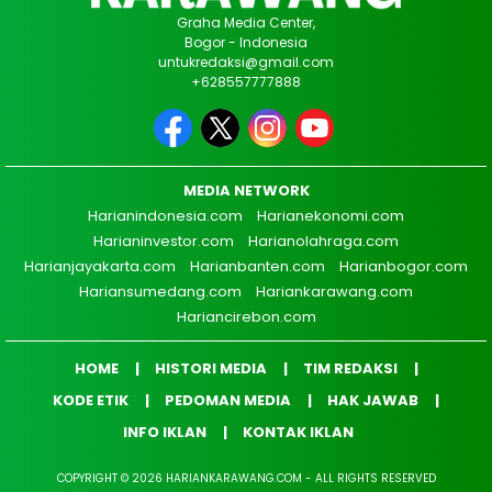
Graha Media Center,
Bogor - Indonesia
untukredaksi@gmail.com
+628557777888
MEDIA NETWORK
Harianindonesia.com
Harianekonomi.com
Harianinvestor.com
Harianolahraga.com
Harianjayakarta.com
Harianbanten.com
Harianbogor.com
Hariansumedang.com
Hariankarawang.com
Hariancirebon.com
HOME
HISTORI MEDIA
TIM REDAKSI
KODE ETIK
PEDOMAN MEDIA
HAK JAWAB
INFO IKLAN
KONTAK IKLAN
COPYRIGHT © 2026 HARIANKARAWANG.COM - ALL RIGHTS RESERVED