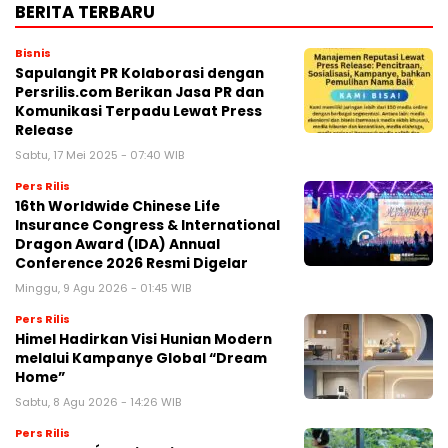
BERITA TERBARU
Bisnis
Sapulangit PR Kolaborasi dengan
Persrilis.com Berikan Jasa PR dan
Komunikasi Terpadu Lewat Press
Release
Sabtu, 17 Mei 2025 - 07:40 WIB
Pers Rilis
16th Worldwide Chinese Life
Insurance Congress & International
Dragon Award (IDA) Annual
Conference 2026 Resmi Digelar
Minggu, 9 Agu 2026 - 01:45 WIB
Pers Rilis
Himel Hadirkan Visi Hunian Modern
melalui Kampanye Global “Dream
Home”
Sabtu, 8 Agu 2026 - 14:26 WIB
Pers Rilis