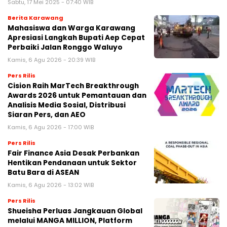
Sabtu, 17 Mei 2025 - 07:40 WIB
Berita Karawang
Mahasiswa dan Warga Karawang
Apresiasi Langkah Bupati Aep Cepat
Perbaiki Jalan Ronggo Waluyo
Kamis, 6 Agu 2026 - 20:39 WIB
Pers Rilis
Cision Raih MarTech Breakthrough
Awards 2026 untuk Pemantauan dan
Analisis Media Sosial, Distribusi
Siaran Pers, dan AEO
Kamis, 6 Agu 2026 - 17:00 WIB
Pers Rilis
Fair Finance Asia Desak Perbankan
Hentikan Pendanaan untuk Sektor
Batu Bara di ASEAN
Kamis, 6 Agu 2026 - 13:02 WIB
Pers Rilis
Shueisha Perluas Jangkauan Global
melalui MANGA MILLION, Platform