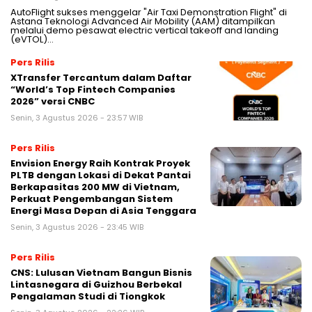
AutoFlight sukses menggelar "Air Taxi Demonstration Flight" di
Astana Teknologi Advanced Air Mobility (AAM) ditampilkan
melalui demo pesawat electric vertical takeoff and landing
(eVTOL)…
Pers Rilis
XTransfer Tercantum dalam Daftar
“World’s Top Fintech Companies
2026” versi CNBC
Senin, 3 Agustus 2026 - 23:57 WIB
Pers Rilis
Envision Energy Raih Kontrak Proyek
PLTB dengan Lokasi di Dekat Pantai
Berkapasitas 200 MW di Vietnam,
Perkuat Pengembangan Sistem
Energi Masa Depan di Asia Tenggara
Senin, 3 Agustus 2026 - 23:45 WIB
Pers Rilis
CNS: Lulusan Vietnam Bangun Bisnis
Lintasnegara di Guizhou Berbekal
Pengalaman Studi di Tiongkok