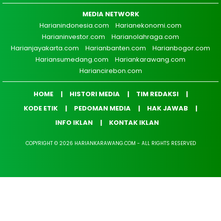
MEDIA NETWORK
Harianindonesia.com
Harianekonomi.com
Harianinvestor.com
Harianolahraga.com
Harianjayakarta.com
Harianbanten.com
Harianbogor.com
Hariansumedang.com
Hariankarawang.com
Hariancirebon.com
HOME
HISTORI MEDIA
TIM REDAKSI
KODE ETIK
PEDOMAN MEDIA
HAK JAWAB
INFO IKLAN
KONTAK IKLAN
COPYRIGHT © 2026 HARIANKARAWANG.COM - ALL RIGHTS RESERVED