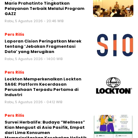
Mario Prahatinto Tingkatkan
Pelayanan Terbaik Melalui Program
GAZZ
Rabu, 5 Agustus 2026 - 20:46 WIB
Pers Rilis
Laporan Cision Peringatkan Merek
tentang ‘Jebakan Fragmentasi
Data’ yang Merugikan
Rabu, 5 Agustus 2026 - 14:00 WIB
Pers Rilis
Lockton Memperkenalkan Lockton
SAGE: Platform Kecerdasan
Perusahaan Terpadu Pertama di
Industri
Rabu, 5 Agustus 2026 - 04:12 WIB
Pers Rilis
Survei Herbalife: Budaya “Wellness”
Kian Menguat di Asia Pasifik, Empat
dari Lima Konsumen
Memprioritaskan Kesehatan Holistik