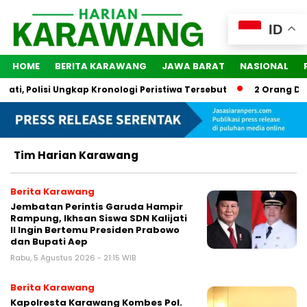
ID
HOME
BERITA KARAWANG
JAWA BARAT
NASIONAL
ti, Polisi Ungkap Kronologi Peristiwa Tersebut
2 Orang Dit
Tim Harian Karawang
Berita Karawang
Jembatan Perintis Garuda Hampir
Rampung, Ikhsan Siswa SDN Kalijati
II Ingin Bertemu Presiden Prabowo
dan Bupati Aep
Rabu, 5 Agustus 2026 - 21:15 WIB
Berita Karawang
Kapolresta Karawang Kombes Pol.