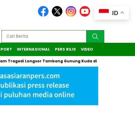
ID
SPORT
INTERNASIONAL
PERS RILIS
VIDEO
gedi Longsor Tambang Gunung Kuda di Cirebon
Kasus Pendak