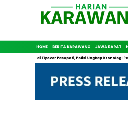
HOME
BERITA KARAWANG
JAWA BARAT
nuh Diri di Flyover Pasupati, Polisi Ungkap Kronologi Peristiwa 