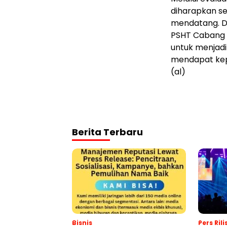
diharapkan s
mendatang. 
PSHT Cabang 
untuk menjadi 
mendapat kep
(al)
Berita Terbaru
Bisnis
Pers Rili