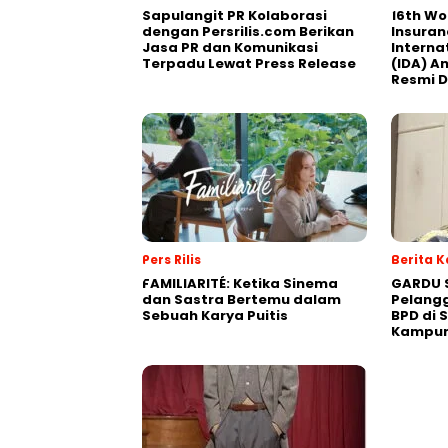
Sapulangit PR Kolaborasi
16th Wo
dengan Persrilis.com Berikan
Insuran
Jasa PR dan Komunikasi
Interna
Terpadu Lewat Press Release
(IDA) A
Resmi D
Pers Rilis
Berita 
FAMILIARITÉ: Ketika Sinema
GARDU 
dan Sastra Bertemu dalam
Pelangg
Sebuah Karya Puitis
BPD di 
Kampu