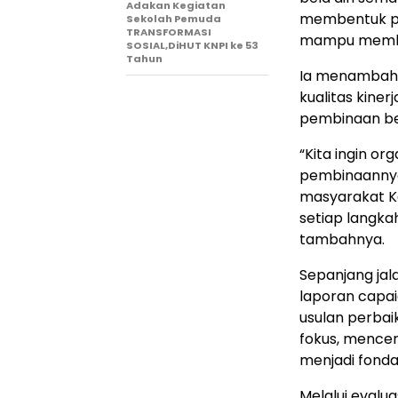
Adakan Kegiatan
membentuk pri
Sekolah Pemuda
TRANSFORMASI
mampu member
SOSIAL,DiHUT KNPI ke 53
Tahun
Ia menambahk
kualitas kine
pembinaan ber
“Kita ingin o
pembinaannya
masyarakat Ka
setiap langka
tambahnya.
Sepanjang jal
laporan capai
usulan perbai
fokus, mence
menjadi fonda
Melalui evalu