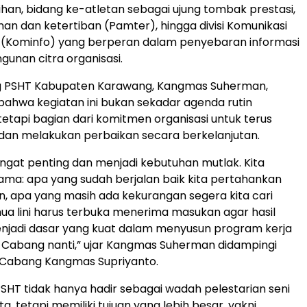
tihan, bidang ke-atletan sebagai ujung tombak prestasi,
n dan ketertiban (Pamter), hingga divisi Komunikasi
i (Kominfo) yang berperan dalam penyebaran informasi
unan citra organisasi.
 PSHT Kabupaten Karawang, Kangmas Suherman,
ahwa kegiatan ini bukan sekadar agenda rutin
 tetapi bagian dari komitmen organisasi untuk terus
an melakukan perbaikan secara berkelanjutan.
sangat penting dan menjadi kebutuhan mutlak. Kita
ma: apa yang sudah berjalan baik kita pertahankan
n, apa yang masih ada kekurangan segera kita cari
mua lini harus terbuka menerima masukan agar hasil
menjadi dasar yang kuat dalam menyusun program kerja
a Cabang nanti,” ujar Kangmas Suherman didampingi
Cabang Kangmas Supriyanto.
SHT tidak hanya hadir sebagai wadah pelestarian seni
ta, tetapi memiliki tujuan yang lebih besar, yakni