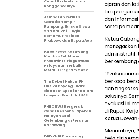
Cepat Perbaiki Jalan
ajaran dan la
Ronggo Waluyo
tim pengamana
Jembatan Perintis
dan Informas
Garuda Hampir
serta pembang
Rampung, Ikhsan Siswa
SDN Kalijati II Ingin
Bertemu Presiden
Ketua Cabang
Prabowo dan Bupati Aep
menegaskan b
Kapolresta Karawang
administratif,
Kombes Pol. Mario
berkembang d
Prahatinto Tingkatkan
Pelayanan Terbaik
Melalui Program GAZZ
“Evaluasi ini 
berkaca bersa
​Tim Debat Hukum FH
Unsika Boyong Juara 1
dan tingkatka
dan Best Speaker dalam
solusinya. Se
Lawyear Event di UNAS
evaluasi ini 
PHE ONWJ Bergerak
di Rapat Kerj
Cepat Respons Laporan
Nelayan Soal
Ketua Dewan 
Gelembung di Perairan
Karawang
Menurutnya, P
DPD KNPI Karawang
bela diri sema