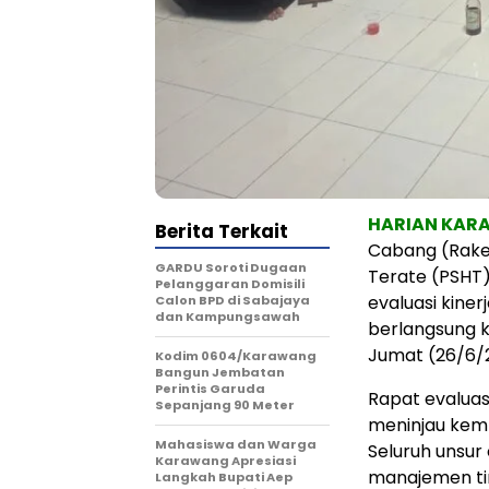
HARIAN KA
Berita Terkait
Cabang (Raker
GARDU Soroti Dugaan
Terate (PSHT
Pelanggaran Domisili
evaluasi kine
Calon BPD di Sabajaya
dan Kampungsawah
berlangsung 
Jumat (26/6/2
Kodim 0604/Karawang
Bangun Jembatan
Perintis Garuda
Rapat evaluas
Sepanjang 90 Meter
meninjau kemb
Mahasiswa dan Warga
Seluruh unsur 
Karawang Apresiasi
manajemen tin
Langkah Bupati Aep