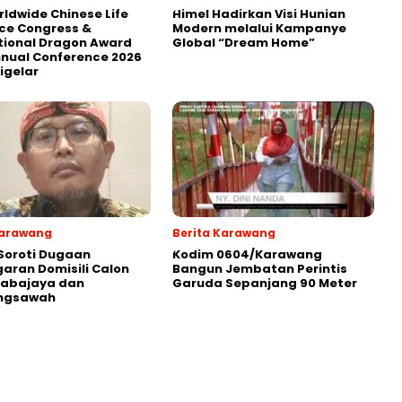
rldwide Chinese Life
Himel Hadirkan Visi Hunian
ce Congress &
Modern melalui Kampanye
tional Dragon Award
Global “Dream Home”
nnual Conference 2026
igelar
Karawang
Berita Karawang
Soroti Dugaan
Kodim 0604/Karawang
aran Domisili Calon
Bangun Jembatan Perintis
Sabajaya dan
Garuda Sepanjang 90 Meter
ngsawah