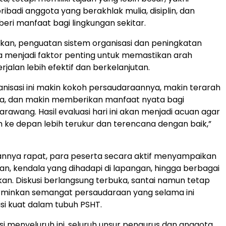
badi anggota yang berakhlak mulia, disiplin, dan
i manfaat bagi lingkungan sekitar.
an, penguatan sistem organisasi dan peningkatan
rja menjadi faktor penting untuk memastikan arah
jalan lebih efektif dan berkelanjutan.
rganisasi ini makin kokoh persaudaraannya, makin terarah
, dan makin memberikan manfaat nyata bagi
rawang. Hasil evaluasi hari ini akan menjadi acuan agar
h ke depan lebih terukur dan terencana dengan baik,”
annya rapat, para peserta secara aktif menyampaikan
an, kendala yang dihadapi di lapangan, hingga berbagai
kan. Diskusi berlangsung terbuka, santai namun tetap
rminkan semangat persaudaraan yang selama ini
si kuat dalam tubuh PSHT.
asi menyeluruh ini, seluruh unsur pengurus dan anggota