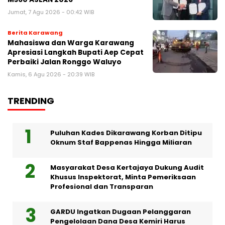
Jumat, 7 Agu 2026 - 00:42 WIB
Berita Karawang
Mahasiswa dan Warga Karawang
Apresiasi Langkah Bupati Aep Cepat
Perbaiki Jalan Ronggo Waluyo
Kamis, 6 Agu 2026 - 20:39 WIB
TRENDING
Puluhan Kades Dikarawang Korban Ditipu
Oknum Staf Bappenas Hingga Miliaran
Masyarakat Desa Kertajaya Dukung Audit
Khusus Inspektorat, Minta Pemeriksaan
Profesional dan Transparan
GARDU Ingatkan Dugaan Pelanggaran
Pengelolaan Dana Desa Kemiri Harus