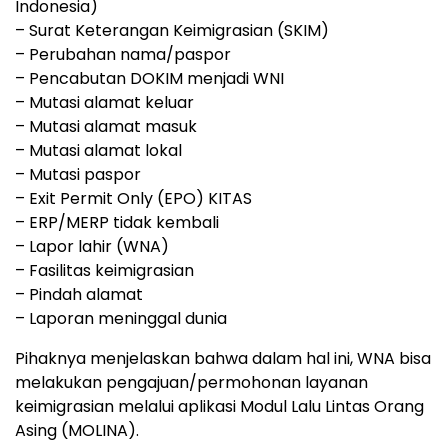
Indonesia)
– Surat Keterangan Keimigrasian (SKIM)
– Perubahan nama/paspor
– Pencabutan DOKIM menjadi WNI
– Mutasi alamat keluar
– Mutasi alamat masuk
– Mutasi alamat lokal
– Mutasi paspor
– Exit Permit Only (EPO) KITAS
– ERP/MERP tidak kembali
– Lapor lahir (WNA)
– Fasilitas keimigrasian
– Pindah alamat
– Laporan meninggal dunia
Pihaknya menjelaskan bahwa dalam hal ini, WNA bisa
melakukan pengajuan/permohonan layanan
keimigrasian melalui aplikasi Modul Lalu Lintas Orang
Asing (MOLINA).