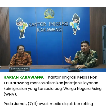
HARIAN KARAWANG
, – Kantor Imigrasi Kelas I Non
TPI Karawang mensosialisasikan jenis-jenis layanan
keimigrasian yang tersedia bagi Warga Negara Asing
(WNA).
Pada Jumat, (7/11) awak media diajak berkeliling