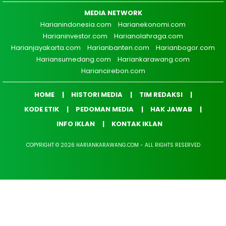
MEDIA NETWORK
Harianindonesia.com
Harianekonomi.com
Harianinvestor.com
Harianolahraga.com
Harianjayakarta.com
Harianbanten.com
Harianbogor.com
Hariansumedang.com
Hariankarawang.com
Hariancirebon.com
HOME
HISTORI MEDIA
TIM REDAKSI
KODE ETIK
PEDOMAN MEDIA
HAK JAWAB
INFO IKLAN
KONTAK IKLAN
COPYRIGHT © 2026 HARIANKARAWANG.COM - ALL RIGHTS RESERVED