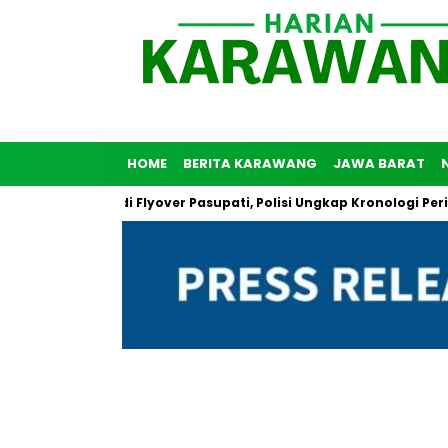
HOME
BERITA KARAWANG
JAWA BARAT
uh Diri di Flyover Pasupati, Polisi Ungkap Kronologi Peristiwa T