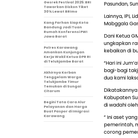
Gesrek Festival 2025: BRI
Pasundan, Sun
Tawarkan Diskon Tiket
30% Lewat BRImo
Lainnya, IPI, 
Kang Farhan Siap Kota
Mabggala Gar
Bandung Jadi Tuan
Rumah Konferensi PWI
Dani Ketua GM
Jawa Barat
ungkapkan ra
Polres Karawang
kebaikan di b
Amankan Kunjungan
Kerja Wakil Ketua DPR RI
di Telukjambe Barat
“Hari ini Jum
bagi-bagi tak
Akhirnya Korban
dua kami laks
Tenggelam Warga
Telukjambe Timur
Temukan di Sungai
Dikatakannya l
Citarum
Kabupaten S
Begini Tata Cara Alur
di wadahi oleh
Pelayanan dan Harga
Buat Paspor di Imigrasi
Karawang
” Ini aset yan
pemerintah, 
corong pemer