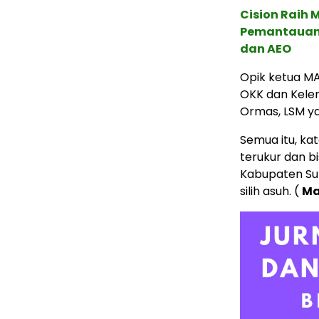
Cision Raih
Pemantauan d
dan AEO
Opik ketua M
OKK dan Kele
Ormas, LSM y
Semua itu, ka
terukur dan b
Kabupaten Sum
silih asuh. (
Ma