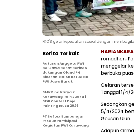
FKO'S gelar kepedulian sosial dengan membagi
HARIANKAR
Berita Terkait
romadhon, Fo
Ratusan Anggota PWI
menggelar kep
Se-Jawa Barat Berikan
berbuka puas
dukungan Oland PH
Siberani Calon Ketua DK
PWI Jawa Barat,
Gelaran ters
Tanggal 1/4/
SMK Bina Karya 2
Karawang Raih Juara 1
Skill Contest Dojo
Sedangkan ge
Painting Isuzu 2026
5/4/2024 bert
PT Softex Sumbangan
Geusan Ulun.
Produk Partisipasi
Kegiatan PWI Karawang
Adapun Ormas