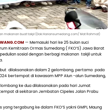
kan makanan buat takjil (Dok.Hariansumedang.com/ Mat Rahmat)
AWANG.COM
— Memasuki hari ke 25 bulan suci
rum Kemitraan Ormas Sumedang ( FKO’S) Jawa Barat
edulian sosial dengan berbagi makanan takjil untuk
a.
ebut dilaksanakan dalam 2 gelombang, pertama pada
2024 bertempat di kawasam MPP Alun -alun Sumedang,
lombang ke dua dilaksanakan pada hari Jumat
empat di sekitaran Jembatan Cipeles Jalan Prabu
 yang tergabung ke dalam FKO’S yakni GMPI, Maung