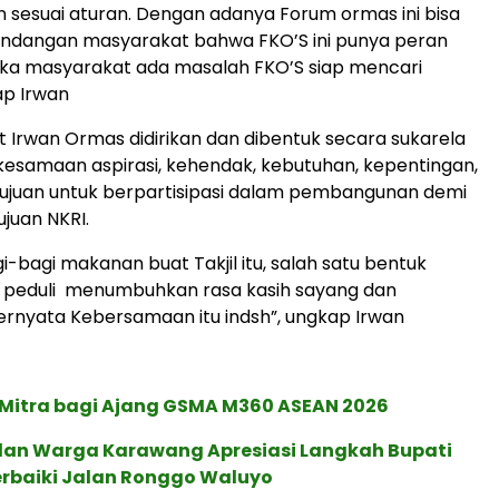
sesuai aturan. Dengan adanya Forum ormas ini bisa
dangan masyarakat bahwa FKO’S ini punya peran
 Jika masyarakat ada masalah FKO’S siap mencari
ap Irwan
 Irwan Ormas didirikan dan dibentuk secara sukarela
esamaan aspirasi, kehendak, kebutuhan, kepentingan,
tujuan untuk berpartisipasi dalam pembangunan demi
ujuan NKRI.
i-bagi makanan buat Takjil itu, salah satu bentuk
, peduli menumbuhkan rasa kasih sayang dan
Tternyata Kebersamaan itu indsh”, ungkap Irwan
 Mitra bagi Ajang GSMA M360 ASEAN 2026
an Warga Karawang Apresiasi Langkah Bupati
erbaiki Jalan Ronggo Waluyo