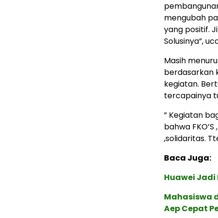
pembangunan 
mengubah pan
yang positif.
Solusinya”, uc
Masih menurut
berdasarkan k
kegiatan. Ber
tercapainya t
” Kegiatan bag
bahwa FKO’S 
,solidaritas. 
Baca Juga:
Huawei Jadi
Mahasiswa d
Aep Cepat P