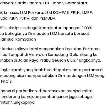
dawani, Satria Banten, KPK-Jabar, Gemantara.
Lidik krimsus, LSM Perkara, LSM KOMPAS, PPLHI, LMPP,
uda Putih, PJPM, dan PEMUDA.
PI sekaligus sebagai Koordinator lapangan FKO’S
sa bahagianya Ormas dan LSM bersatu berbuat
ulan suci Romadhon.
’at kedua kalinya kami mengadakan kegiatan. Pertama,
jil bertempat di Alun-alun Sumedang. Gelombang ke
anakan di Jalan Raya Prabu Geusan Ulun, ” ungkapnya.
agi, sejarah yang tidak bisa dilupakan, baru pertama di
umedang bisa mempersatukan Ormas dengan LSM yang
 FKO’S.
g harus di perhatikan, di berdayakan menjadi mitra
mendorong kemajuan pembangunan juga sebagai
intah”, ungkapnya