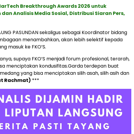
 MarTech Breakthrough Awards 2026 untuk
an Analisis Media Sosial, Distribusi Siaran Pers,
AUNG PASUNDAN sekaligus sebagai Koordinator bidang
mbagaan menambahkan, akan lebih selektif kepada
ang masuk ke FKO’S.
tanya, supaya FKO’S menjadi forum profesional, terarah,
isa menciptakan kondusifitas.Garda terdepan buat
edang yang bisa menciptakan silih asah, silih asih dan
t Rachmat)
***