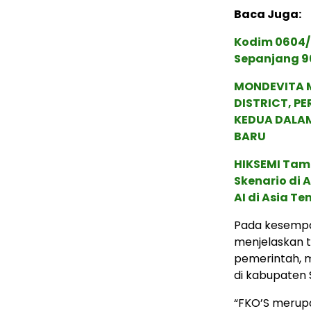
Baca Juga:
Kodim 0604/
Sepanjang 9
MONDEVITA 
DISTRICT, P
KEDUA DALA
BARU
HIKSEMI Tam
Skenario di
AI di Asia T
Pada kesempat
menjelaskan t
pemerintah, 
di kabupaten
“FKO’S merup