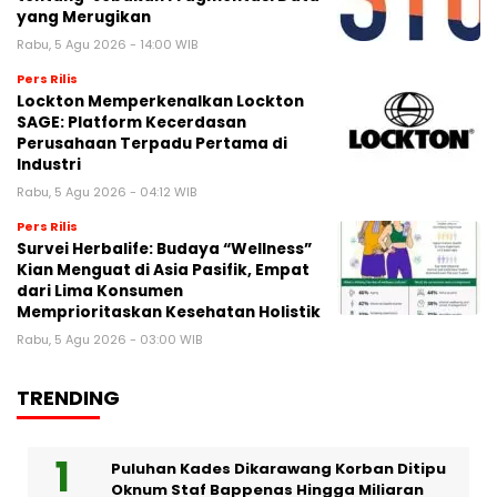
yang Merugikan
Rabu, 5 Agu 2026 - 14:00 WIB
Pers Rilis
Lockton Memperkenalkan Lockton
SAGE: Platform Kecerdasan
Perusahaan Terpadu Pertama di
Industri
Rabu, 5 Agu 2026 - 04:12 WIB
Pers Rilis
Survei Herbalife: Budaya “Wellness”
Kian Menguat di Asia Pasifik, Empat
dari Lima Konsumen
Memprioritaskan Kesehatan Holistik
Rabu, 5 Agu 2026 - 03:00 WIB
TRENDING
Puluhan Kades Dikarawang Korban Ditipu
Oknum Staf Bappenas Hingga Miliaran