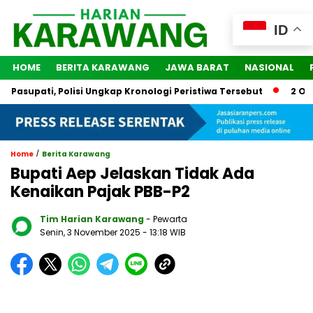
ID
HOME
BERITA KARAWANG
JAWA BARAT
NASIONAL
supati, Polisi Ungkap Kronologi Peristiwa Tersebut
2 Orang
/
Home
Berita Karawang
Bupati Aep Jelaskan Tidak Ada
Kenaikan Pajak PBB-P2
Tim Harian Karawang
- Pewarta
Senin, 3 November 2025
- 13:18 WIB