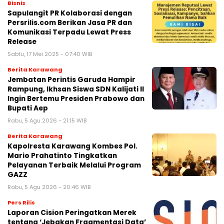
Bisnis
Sapulangit PR Kolaborasi dengan
Persrilis.com Berikan Jasa PR dan
Komunikasi Terpadu Lewat Press
Release
Sabtu, 17 Mei 2025 - 07:40 WIB
Berita Karawang
Jembatan Perintis Garuda Hampir
Rampung, Ikhsan Siswa SDN Kalijati II
Ingin Bertemu Presiden Prabowo dan
Bupati Aep
Rabu, 5 Agu 2026 - 21:15 WIB
Berita Karawang
Kapolresta Karawang Kombes Pol.
Mario Prahatinto Tingkatkan
Pelayanan Terbaik Melalui Program
GAZZ
Rabu, 5 Agu 2026 - 20:46 WIB
Pers Rilis
Laporan Cision Peringatkan Merek
tentang ‘Jebakan Fragmentasi Data’