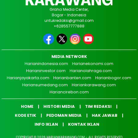
Graha Media Center,
Bogor - Indonesia
untukredaksi@gmail.com
+628557777888
MEDIA NETWORK
Harianindonesia.com
Harianekonomi.com
Harianinvestor.com
Harianolahraga.com
Harianjayakarta.com
Harianbanten.com
Harianbogor.com
Hariansumedang.com
Hariankarawang.com
Hariancirebon.com
HOME
HISTORI MEDIA
TIM REDAKSI
KODE ETIK
PEDOMAN MEDIA
HAK JAWAB
INFO IKLAN
KONTAK IKLAN
COPYRIGHT © 2026 HARIANKARAWANG.COM - ALL RIGHTS RESERVED