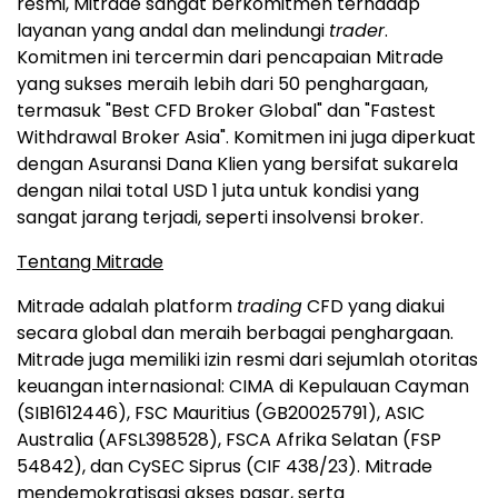
resmi, Mitrade sangat berkomitmen terhadap
layanan yang andal dan melindungi
trader
.
Komitmen ini tercermin dari pencapaian Mitrade
yang sukses meraih lebih dari 50 penghargaan,
termasuk "Best CFD Broker Global" dan "Fastest
Withdrawal Broker Asia". Komitmen ini juga diperkuat
dengan Asuransi Dana Klien yang bersifat sukarela
dengan nilai total USD 1 juta untuk kondisi yang
sangat jarang terjadi, seperti insolvensi broker.
Tentang Mitrade
Mitrade adalah platform
trading
CFD yang diakui
secara global dan meraih berbagai penghargaan.
Mitrade juga memiliki izin resmi dari sejumlah otoritas
keuangan internasional: CIMA di Kepulauan Cayman
(SIB1612446), FSC Mauritius (GB20025791), ASIC
Australia (AFSL398528), FSCA Afrika Selatan (FSP
54842), dan CySEC Siprus (CIF 438/23). Mitrade
mendemokratisasi akses pasar, serta