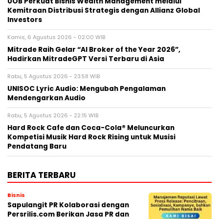
UOB Perkuat Bisnis Wealth Management melalui
Kemitraan Distribusi Strategis dengan Allianz Global
Investors
Kamis, 6 Agustus 2026 - 02:00 WIB
Mitrade Raih Gelar “AI Broker of the Year 2026”,
Hadirkan MitradeGPT Versi Terbaru di Asia
Rabu, 5 Agustus 2026 - 23:58 WIB
UNISOC Lyric Audio: Mengubah Pengalaman
Mendengarkan Audio
Rabu, 5 Agustus 2026 - 22:15 WIB
Hard Rock Cafe dan Coca-Cola® Meluncurkan
Kompetisi Musik Hard Rock Rising untuk Musisi
Pendatang Baru
BERITA TERBARU
Bisnis
Sapulangit PR Kolaborasi dengan
Persrilis.com Berikan Jasa PR dan