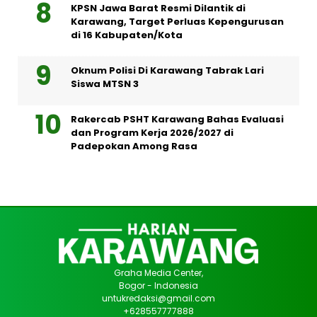
KPSN Jawa Barat Resmi Dilantik di
Karawang, Target Perluas Kepengurusan
di 16 Kabupaten/Kota
Oknum Polisi Di Karawang Tabrak Lari
Siswa MTSN 3
Rakercab PSHT Karawang Bahas Evaluasi
dan Program Kerja 2026/2027 di
Padepokan Among Rasa
Graha Media Center,
Bogor - Indonesia
untukredaksi@gmail.com
+628557777888