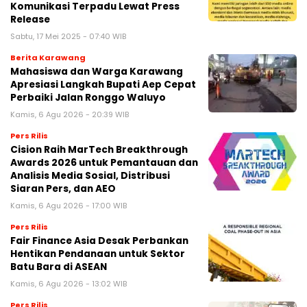
Komunikasi Terpadu Lewat Press
Release
Sabtu, 17 Mei 2025 - 07:40 WIB
Berita Karawang
Mahasiswa dan Warga Karawang
Apresiasi Langkah Bupati Aep Cepat
Perbaiki Jalan Ronggo Waluyo
Kamis, 6 Agu 2026 - 20:39 WIB
Pers Rilis
Cision Raih MarTech Breakthrough
Awards 2026 untuk Pemantauan dan
Analisis Media Sosial, Distribusi
Siaran Pers, dan AEO
Kamis, 6 Agu 2026 - 17:00 WIB
Pers Rilis
Fair Finance Asia Desak Perbankan
Hentikan Pendanaan untuk Sektor
Batu Bara di ASEAN
Kamis, 6 Agu 2026 - 13:02 WIB
Pers Rilis