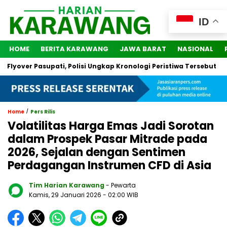
ID
HOME
BERITA KARAWANG
JAWA BARAT
NASIONAL
lyover Pasupati, Polisi Ungkap Kronologi Peristiwa Tersebut
/
Home
Pers Rilis
Volatilitas Harga Emas Jadi Sorotan
dalam Prospek Pasar Mitrade pada
2026, Sejalan dengan Sentimen
Perdagangan Instrumen CFD di Asia
Tim Harian Karawang
- Pewarta
Kamis, 29 Januari 2026
- 02:00 WIB