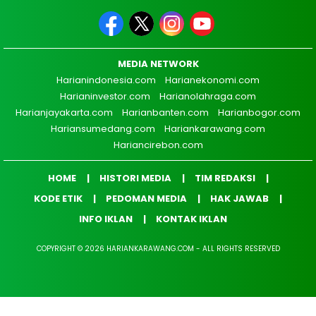
MEDIA NETWORK
Harianindonesia.com
Harianekonomi.com
Harianinvestor.com
Harianolahraga.com
Harianjayakarta.com
Harianbanten.com
Harianbogor.com
Hariansumedang.com
Hariankarawang.com
Hariancirebon.com
HOME
HISTORI MEDIA
TIM REDAKSI
KODE ETIK
PEDOMAN MEDIA
HAK JAWAB
INFO IKLAN
KONTAK IKLAN
COPYRIGHT © 2026 HARIANKARAWANG.COM - ALL RIGHTS RESERVED