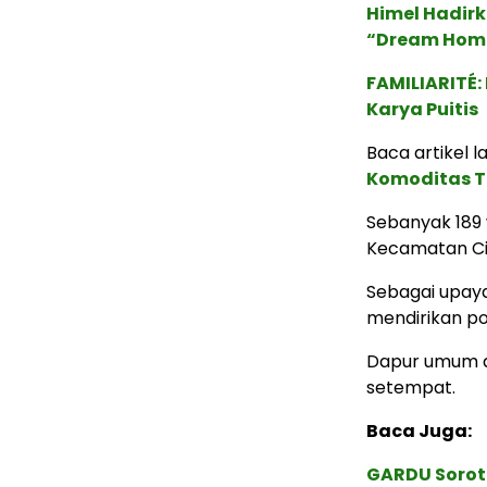
Himel Hadirk
“Dream Hom
FAMILIARITÉ
Karya Puitis
Baca artikel la
Komoditas Ti
Sebanyak 189 
Kecamatan Ci
Sebagai upay
mendirikan po
Dapur umum ak
setempat.
Baca Juga:
GARDU Soroti