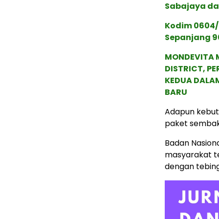
Sabajaya d
Kodim 0604/
Sepanjang 9
MONDEVITA 
DISTRICT, P
KEDUA DALA
BARU
Adapun kebutu
paket sembako
Badan Nasion
masyarakat te
dengan tebing