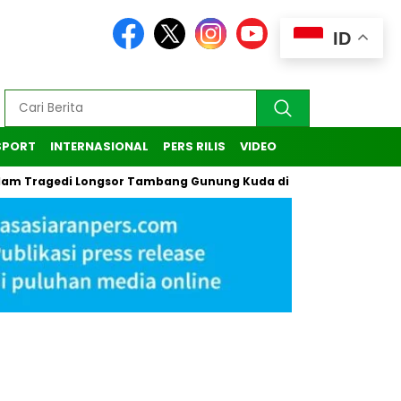
ID
SPORT
INTERNASIONAL
PERS RILIS
VIDEO
gedi Longsor Tambang Gunung Kuda di Cirebon
Kasus Penda