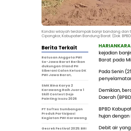
Kondisi wilayah terdampak banjir bandang dan
Cipongkor, Kabupaten Bandung Barat. (Dok. BPB
HARIANKAR
Berita Terkait
kejadian banj
Ratusan Anggota PWI
Barat pada Mi
Se-Jawa Barat Berikan
dukungan Oland PH
Siberani Calon Ketua DK
Pada Senin (2
PWI Jawa Barat,
penyelamatan
SMK Bina Karya 2
Demikian, ɓe
Karawang Raih Juara 1
Skill Contest Dojo
Daerah (BPBD
Painting Isuzu 2026
BPBD Kabupate
PT Softex Sumbangan
Produk Partisipasi
hujan dengan i
Kegiatan PWI Karawang
Debit air yan
Gesrek Festival 2025: BRI