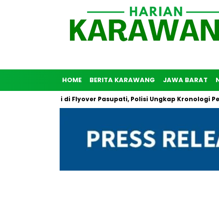
HOME
BERITA KARAWANG
JAWA BARAT
unuh Diri di Flyover Pasupati, Polisi Ungkap Kronologi Peristiwa 