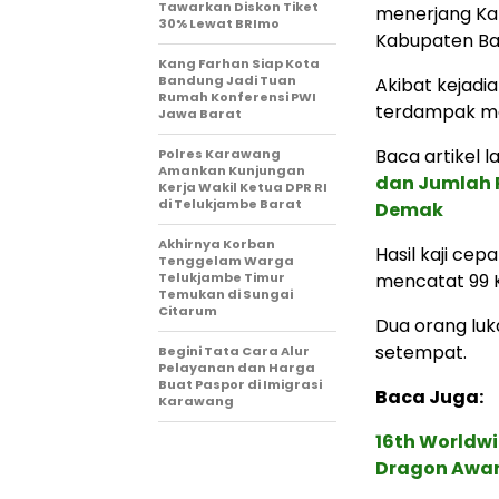
Tawarkan Diskon Tiket
menerjang Ka
30% Lewat BRImo
Kabupaten Ba
Kang Farhan Siap Kota
Bandung Jadi Tuan
Akibat kejadia
Rumah Konferensi PWI
terdampak mat
Jawa Barat
Baca artikel la
Polres Karawang
Amankan Kunjungan
dan Jumlah P
Kerja Wakil Ketua DPR RI
di Telukjambe Barat
Demak
Akhirnya Korban
Hasil kaji ce
Tenggelam Warga
Telukjambe Timur
mencatat 99 
Temukan di Sungai
Citarum
Dua orang luk
setempat.
Begini Tata Cara Alur
Pelayanan dan Harga
Buat Paspor di Imigrasi
Baca Juga:
Karawang
16th Worldwi
Dragon Award