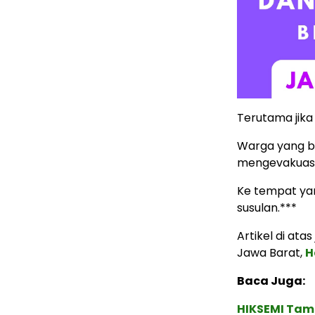
Terutama jika 
Warga yang be
mengevakuasi 
Ke tempat yan
susulan.***
Artikel di ata
Jawa Barat,
H
Baca Juga:
HIKSEMI Tam