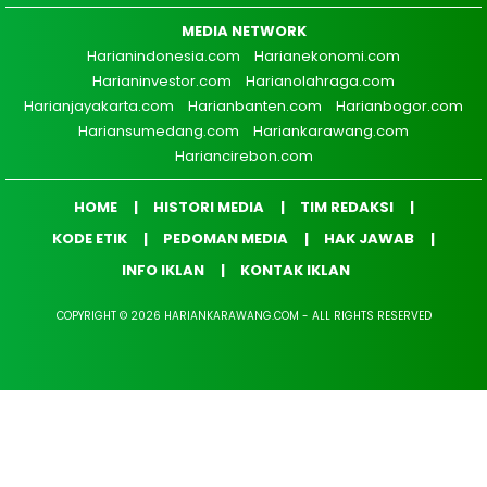
MEDIA NETWORK
Harianindonesia.com
Harianekonomi.com
Harianinvestor.com
Harianolahraga.com
Harianjayakarta.com
Harianbanten.com
Harianbogor.com
Hariansumedang.com
Hariankarawang.com
Hariancirebon.com
HOME
HISTORI MEDIA
TIM REDAKSI
KODE ETIK
PEDOMAN MEDIA
HAK JAWAB
INFO IKLAN
KONTAK IKLAN
COPYRIGHT © 2026 HARIANKARAWANG.COM - ALL RIGHTS RESERVED