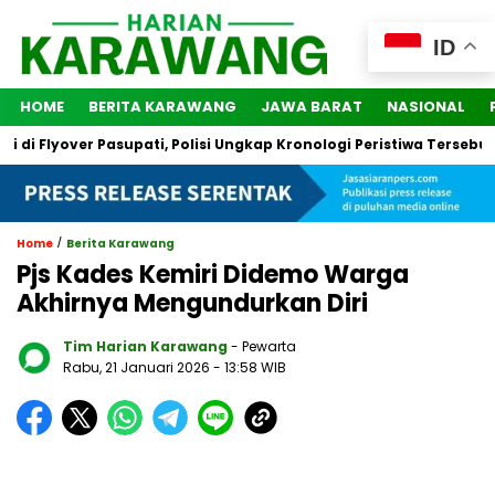
ID
HOME
BERITA KARAWANG
JAWA BARAT
NASIONAL
 Flyover Pasupati, Polisi Ungkap Kronologi Peristiwa Tersebut
/
Home
Berita Karawang
Pjs Kades Kemiri Didemo Warga
Akhirnya Mengundurkan Diri
Tim Harian Karawang
- Pewarta
Rabu, 21 Januari 2026
- 13:58 WIB