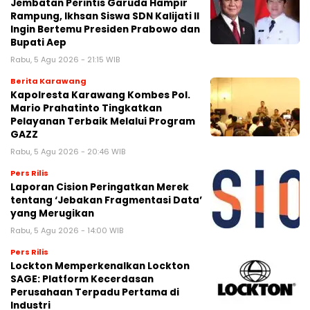
Jembatan Perintis Garuda Hampir
Rampung, Ikhsan Siswa SDN Kalijati II
Ingin Bertemu Presiden Prabowo dan
Bupati Aep
Rabu, 5 Agu 2026 - 21:15 WIB
Berita Karawang
Kapolresta Karawang Kombes Pol.
Mario Prahatinto Tingkatkan
Pelayanan Terbaik Melalui Program
GAZZ
Rabu, 5 Agu 2026 - 20:46 WIB
Pers Rilis
Laporan Cision Peringatkan Merek
tentang ‘Jebakan Fragmentasi Data’
yang Merugikan
Rabu, 5 Agu 2026 - 14:00 WIB
Pers Rilis
Lockton Memperkenalkan Lockton
SAGE: Platform Kecerdasan
Perusahaan Terpadu Pertama di
Industri