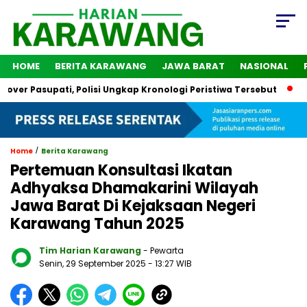
HOME
BERITA KARAWANG
JAWA BARAT
NASIONAL
Pasupati, Polisi Ungkap Kronologi Peristiwa Tersebut
2 Oran
/
Home
Berita Karawang
Pertemuan Konsultasi Ikatan
Adhyaksa Dhamakarini Wilayah
Jawa Barat Di Kejaksaan Negeri
Karawang Tahun 2025
Tim Harian Karawang
- Pewarta
Senin, 29 September 2025
- 13:27 WIB