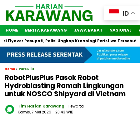
ID
HOME
BERITA KARAWANG
JAWA BARAT
NASIONAL
yover Pasupati, Polisi Ungkap Kronologi Peristiwa Tersebut
/
Home
Pers Rilis
RobotPlusPlus Pasok Robot
Hydroblasting Ramah Lingkungan
untuk NOSCO Shipyard di Vietnam
Tim Harian Karawang
- Pewarta
Kamis, 7 Mei 2026
- 23:43 WIB