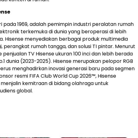
ense
iri pada 1969, adalah pemimpin industri peralatan rumah
ektronik terkemuka di dunia yang beroperasi di lebih
ra. Hisense menyediakan berbagai produk multimedia
i, perangkat rumah tangga, dan solusi TI pintar. Menurut
 penjualan TV Hisense ukuran 100 inci dan lebih berada
No.1 dunia (2023-2025). Hisense merupakan pelopor RGB
terus menghadirkan inovasi generasi baru pada segmen
sponsor resmi FIFA Club World Cup 2026™, Hisense
enjalin kemitraan di bidang olahraga untuk
diens global.