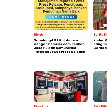
Bisnis
Berita 
Sapulangit PR Kolaborasi
Kodim 
dengan Persrilis.com Berikan
Bangun 
Jasa PR dan Komunikasi
Garuda
Terpadu Lewat Press Release
Pers Rilis
Pers Rili