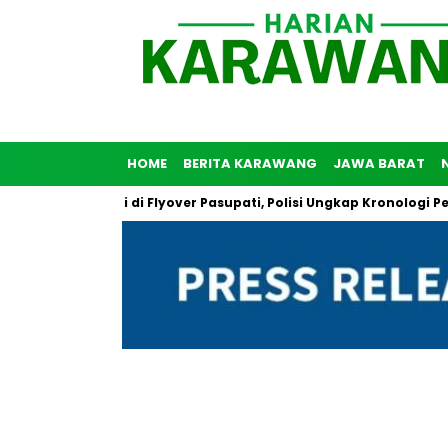
HOME
BERITA KARAWANG
JAWA BARAT
unuh Diri di Flyover Pasupati, Polisi Ungkap Kronologi Peristiwa 