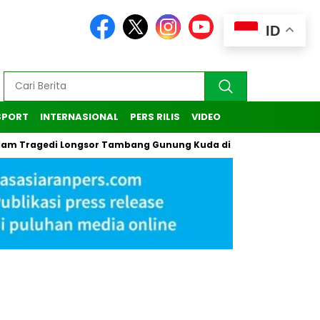
ID
SPORT
INTERNASIONAL
PERS RILIS
VIDEO
gedi Longsor Tambang Gunung Kuda di Cirebon
Kasus Penda