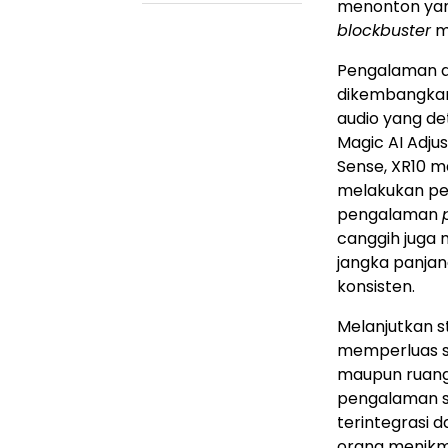
menonton yang
blockbuster
m
Pengalaman au
dikembangkan 
audio yang de
Magic AI Adju
Sense, XR10 
melakukan pe
pengalaman
canggih juga 
jangka panjan
konsisten.
Melanjutkan st
memperluas so
maupun ruang 
pengalaman si
terintegrasi 
orang menikma