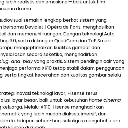
 lebih realistis dan emosional—baik untuk film
aupun drama.
diovisual semakin lengkap berkat sistem yang
bersama Devialet | Opéra de Paris, menghasilkan
tail dan memenuhi ruangan. Dengan teknologi Auto
sting 3.0, serta dukungan QuadCam dan ToF Smart
mampu mengoptimalkan kualitas gambar dan
nyelarasan secara seketika, menghadirkan
plug-and-play
yang praktis. Sistem pendingin cair yang
menjaga performa XR10 tetap stabil dalam penggunaan
g, serta tingkat kecerahan dan kualitas gambar selalu
rategi inovasi teknologi layar, Hisense terus
lusi layar besar, baik untuk kebutuhan
home cinema
keluarga. Melalui XR10, Hisense menghadirkan
nematik yang lebih mudah diakses, imersif, dan
dalam kehidupan sehari-hari, sekaligus mengubah cara
ti konten di rumah.