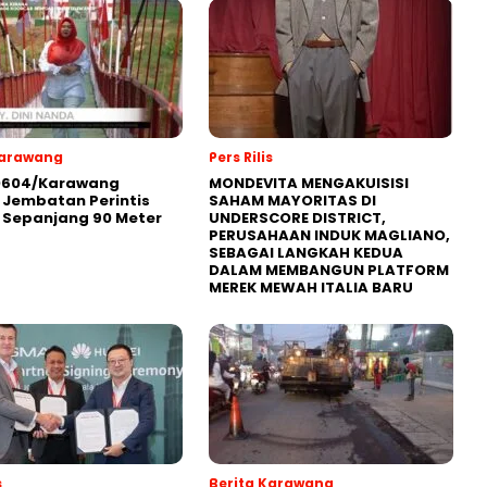
Karawang
Pers Rilis
0604/Karawang
MONDEVITA MENGAKUISISI
Jembatan Perintis
SAHAM MAYORITAS DI
 Sepanjang 90 Meter
UNDERSCORE DISTRICT,
PERUSAHAAN INDUK MAGLIANO,
SEBAGAI LANGKAH KEDUA
DALAM MEMBANGUN PLATFORM
MEREK MEWAH ITALIA BARU
s
Berita Karawang