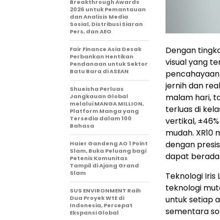
Breakthrough Awards
2026 untuk Pemantauan
dan Analisis Media
Sosial, Distribusi Siaran
Pers, dan AEO
Dengan tingka
Fair Finance Asia Desak
Perbankan Hentikan
visual yang t
Pendanaan untuk Sektor
Batu Bara di ASEAN
pencahayaan 
jernih dan real
Shueisha Perluas
malam hari, 
Jangkauan Global
melalui MANGA MILLION,
terluas di kela
Platform Manga yang
Tersedia dalam 100
vertikal, ±46
Bahasa
mudah. XR10 
dengan presis
Haier Gandeng AO 1 Point
Slam, Buka Peluang bagi
dapat berada
Petenis Komunitas
Tampil di Ajang Grand
Slam
Teknologi Iris
teknologi mut
SUS ENVIRONMENT Raih
Dua Proyek WtE di
untuk setiap a
Indonesia, Percepat
sementara so
Ekspansi Global