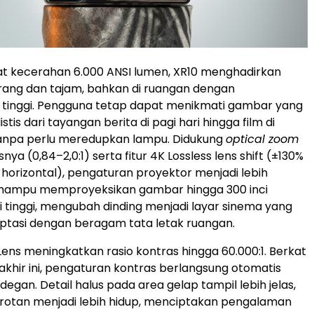
t kecerahan 6.000 ANSI lumen, XR10 menghadirkan
erang dan tajam, bahkan di ruangan dengan
tinggi. Pengguna tetap dapat menikmati gambar yang
istis dari tayangan berita di pagi hari hingga film di
tanpa perlu meredupkan lampu. Didukung
optical zoom
snya (0,84–2,0:1) serta fitur 4K Lossless lens shift (±130%
% horizontal), pengaturan proyektor menjadi lebih
mampu memproyeksikan gambar hingga 300 inci
i tinggi, mengubah dinding menjadi layar sinema yang
ptasi dengan beragam tata letak ruangan.
 Lens meningkatkan rasio kontras hingga 60.000:1. Berkat
akhir ini, pengaturan kontras berlangsung otomatis
degan. Detail halus pada area gelap tampil lebih jelas,
rotan menjadi lebih hidup, menciptakan pengalaman