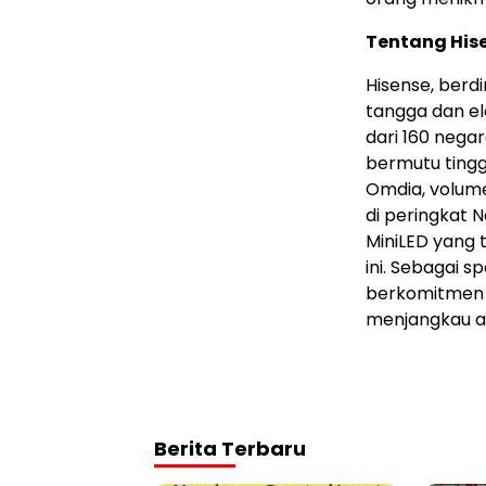
Tentang His
Hisense, berd
tangga dan el
dari 160 nega
bermutu tingg
Omdia, volume
di peringkat 
MiniLED yang 
ini. Sebagai 
berkomitmen m
menjangkau au
Berita Terbaru