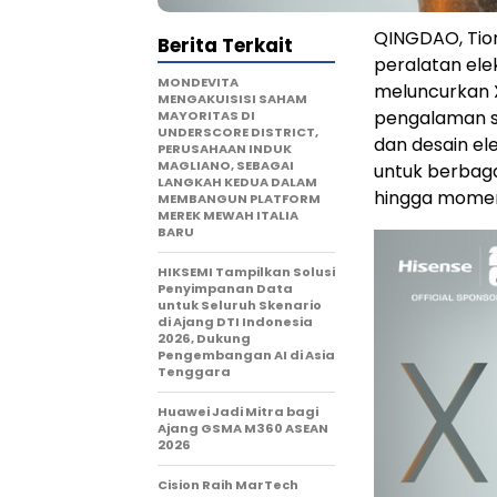
QINGDAO, Tion
Berita Terkait
peralatan ele
MONDEVITA
meluncurkan 
MENGAKUISISI SAHAM
pengalaman s
MAYORITAS DI
UNDERSCORE DISTRICT,
dan desain e
PERUSAHAAN INDUK
MAGLIANO, SEBAGAI
untuk berbaga
LANGKAH KEDUA DALAM
hingga momen
MEMBANGUN PLATFORM
MEREK MEWAH ITALIA
BARU
HIKSEMI Tampilkan Solusi
Penyimpanan Data
untuk Seluruh Skenario
di Ajang DTI Indonesia
2026, Dukung
Pengembangan AI di Asia
Tenggara
Huawei Jadi Mitra bagi
Ajang GSMA M360 ASEAN
2026
Cision Raih MarTech