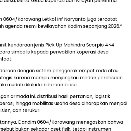
la desa, serta ketua koperasi dari wilayah penerima
0604/Karawang Letkol Inf Naryanto juga tercatat
h agenda resmi kewilayahan Kodim sepanjang 2026,”
nit kendaraan jenis Pick Up Mahindra Scorpio 4×4
cara simbolis kepada perwakilan koperasi desa
faat.
ndaraan dengan sistem penggerak empat roda atau
strategis karena mampu menjangkau medan perdesaan
alu mudah dilalui kendaraan biasa.
n armada ini, distribusi hasil pertanian, logistik
erasi, hingga mobilitas usaha desa diharapkan menjadi
isien, dan terukur.
tannya, Dandim 0604/Karawang menegaskan bahwa
sebut bukan sekadar aset fisik, tetapi instrumen