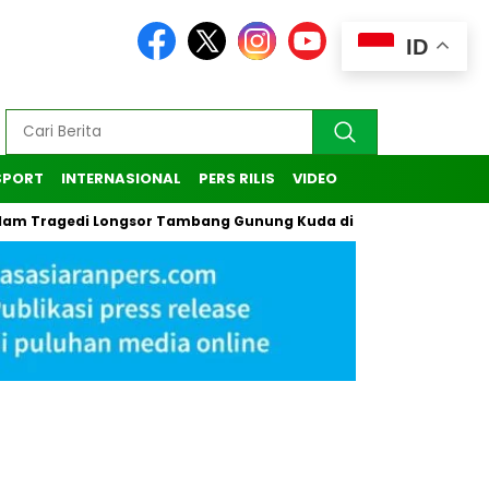
ID
SPORT
INTERNASIONAL
PERS RILIS
VIDEO
gedi Longsor Tambang Gunung Kuda di Cirebon
Kasus Penda