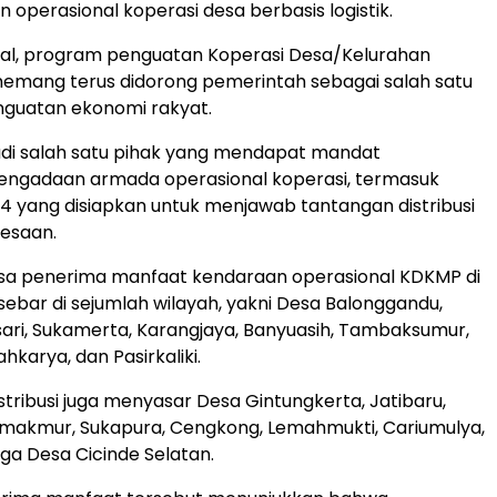
 operasional koperasi desa berbasis logistik.
nal, program penguatan Koperasi Desa/Kelurahan
emang terus didorong pemerintah sebagai salah satu
nguatan ekonomi rakyat.
adi salah satu pihak yang mendapat mandat
ngadaan armada operasional koperasi, termasuk
 yang disiapkan untuk menjawab tantangan distribusi
desaan.
sa penerima manfaat kendaraan operasional KDKMP di
ebar di sejumlah wilayah, yakni Desa Balonggandu,
ari, Sukamerta, Karangjaya, Banyuasih, Tambaksumur,
karya, dan Pasirkaliki.
stribusi juga menyasar Desa Gintungkerta, Jatibaru,
amakmur, Sukapura, Cengkong, Lemahmukti, Cariumulya,
gga Desa Cicinde Selatan.