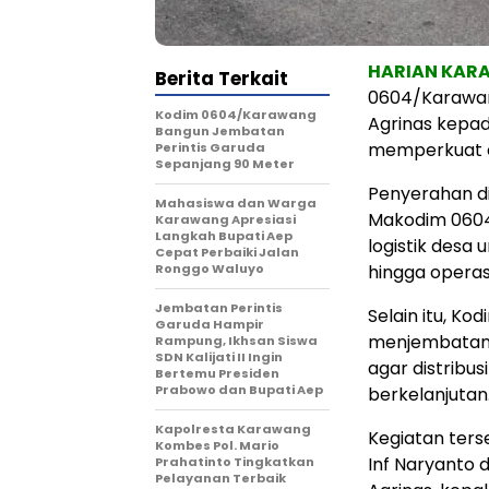
HARIAN KA
Berita Terkait
0604/Karawan
Kodim 0604/Karawang
Agrinas kepad
Bangun Jembatan
memperkuat e
Perintis Garuda
Sepanjang 90 Meter
Penyerahan di
Mahasiswa dan Warga
Makodim 0604
Karawang Apresiasi
Langkah Bupati Aep
logistik desa 
Cepat Perbaiki Jalan
Ronggo Waluyo
hingga operas
Jembatan Perintis
Selain itu, K
Garuda Hampir
menjembatani 
Rampung, Ikhsan Siswa
SDN Kalijati II Ingin
agar distribu
Bertemu Presiden
Prabowo dan Bupati Aep
berkelanjutan
Kapolresta Karawang
Kegiatan ter
Kombes Pol. Mario
Inf Naryanto d
Prahatinto Tingkatkan
Pelayanan Terbaik