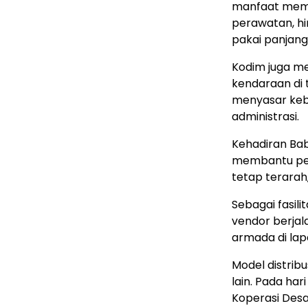
manfaat mema
perawatan, hi
pakai panjang
Kodim juga m
kendaraan di 
menyasar kebu
administrasi.
Kehadiran Bab
membantu pe
tetap terarah
Sebagai fasil
vendor berjal
armada di lap
Model distribu
lain. Pada ha
Koperasi Desa