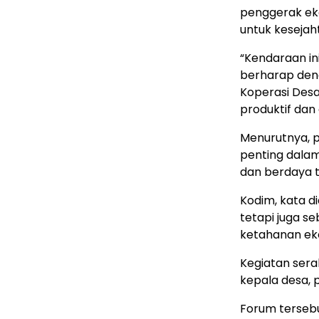
penggerak ek
untuk keseja
“Kendaraan in
berharap den
Koperasi Desa
produktif dan
Menurutnya, p
penting dala
dan berdaya 
Kodim, kata d
tetapi juga s
ketahanan eko
Kegiatan serah
kepala desa, 
Forum terseb