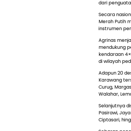
dari penguatan
Secara nasio
Merah Putih m
instrumen pe
Agrinas menj
mendukung pe
kendaraan 4×4
di wilayah pe
Adapun 20 de
Karawang ters
Curug, Margas
Walahar, Lemah
Selanjutnya di
Pasirawi, Jay
Ciptasari, hin