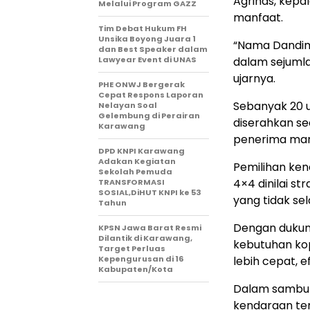
Agrinas, kepa
Melalui Program GAZZ
manfaat.
​Tim Debat Hukum FH
Unsika Boyong Juara 1
“Nama Dandim 
dan Best Speaker dalam
Lawyear Event di UNAS
dalam sejumla
ujarnya.
PHE ONWJ Bergerak
Cepat Respons Laporan
Sebanyak 20 u
Nelayan Soal
Gelembung di Perairan
diserahkan se
Karawang
penerima man
DPD KNPI Karawang
Adakan Kegiatan
Pemilihan ke
Sekolah Pemuda
4×4 dinilai 
TRANSFORMASI
SOSIAL,DiHUT KNPI ke 53
yang tidak sel
Tahun
Dengan dukunga
KPSN Jawa Barat Resmi
Dilantik di Karawang,
kebutuhan kop
Target Perluas
Kepengurusan di 16
lebih cepat, ef
Kabupaten/Kota
Dalam sambu
kendaraan ter