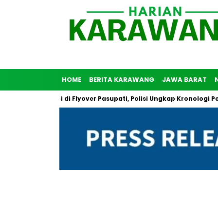
HOME
BERITA KARAWANG
JAWA BARAT
unuh Diri di Flyover Pasupati, Polisi Ungkap Kronologi Peristiwa