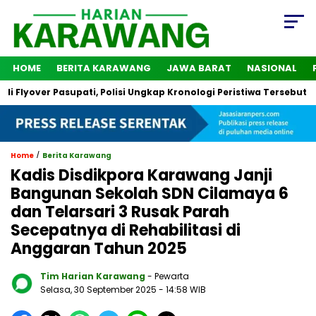
HOME
BERITA KARAWANG
JAWA BARAT
NASIONAL
r Pasupati, Polisi Ungkap Kronologi Peristiwa Tersebut
2 Or
/
Home
Berita Karawang
Kadis Disdikpora Karawang Janji
Bangunan Sekolah SDN Cilamaya 6
dan Telarsari 3 Rusak Parah
Secepatnya di Rehabilitasi di
Anggaran Tahun 2025
Tim Harian Karawang
- Pewarta
Selasa, 30 September 2025
- 14:58 WIB