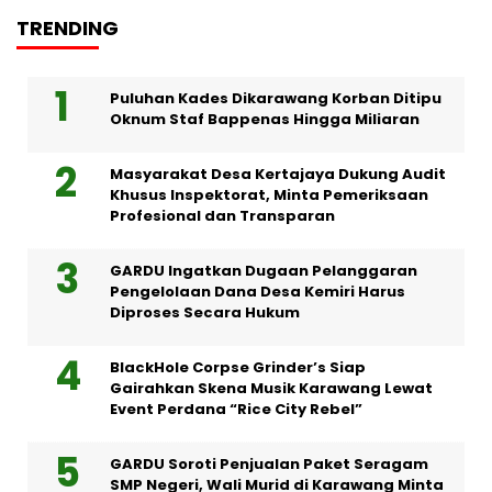
TRENDING
Puluhan Kades Dikarawang Korban Ditipu
Oknum Staf Bappenas Hingga Miliaran
Masyarakat Desa Kertajaya Dukung Audit
Khusus Inspektorat, Minta Pemeriksaan
Profesional dan Transparan
GARDU Ingatkan Dugaan Pelanggaran
Pengelolaan Dana Desa Kemiri Harus
Diproses Secara Hukum
BlackHole Corpse Grinder’s Siap
Gairahkan Skena Musik Karawang Lewat
Event Perdana “Rice City Rebel”
GARDU Soroti Penjualan Paket Seragam
SMP Negeri, Wali Murid di Karawang Minta