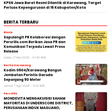
KPSN Jawa Barat Resmi Dilantik di Karawang, Target
Perluas Kepengurusan di 16 Kabupaten/Kota
BERITA TERBARU
Bisnis
Sapulangit PR Kolaborasi dengan
Persrilis.com Berikan Jasa PR dan
Komunikasi Terpadu Lewat Press
Release
Sabtu, 17 Mei 2025 - 07:40 WIB
Berita Karawang
Kodim 0604/Karawang Bangun
Jembatan Perintis Garuda
Sepanjang 90 Meter
Jumat, 7 Agu 2026 - 13:12 WIB
Pers Rilis
MONDEVITA MENGAKUISISI SAHAM
MAYORITAS DI UNDERSCORE DISTRICT,
PERUSAHAAN INDUK MAGLIANO,