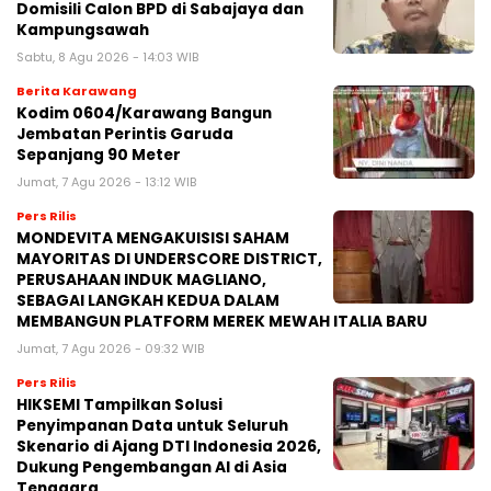
Domisili Calon BPD di Sabajaya dan
Kampungsawah
Sabtu, 8 Agu 2026 - 14:03 WIB
Berita Karawang
Kodim 0604/Karawang Bangun
Jembatan Perintis Garuda
Sepanjang 90 Meter
Jumat, 7 Agu 2026 - 13:12 WIB
Pers Rilis
MONDEVITA MENGAKUISISI SAHAM
MAYORITAS DI UNDERSCORE DISTRICT,
PERUSAHAAN INDUK MAGLIANO,
SEBAGAI LANGKAH KEDUA DALAM
MEMBANGUN PLATFORM MEREK MEWAH ITALIA BARU
Jumat, 7 Agu 2026 - 09:32 WIB
Pers Rilis
HIKSEMI Tampilkan Solusi
Penyimpanan Data untuk Seluruh
Skenario di Ajang DTI Indonesia 2026,
Dukung Pengembangan AI di Asia
Tenggara