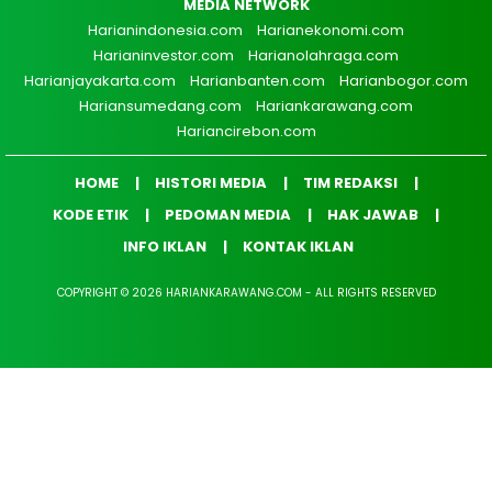
MEDIA NETWORK
Harianindonesia.com
Harianekonomi.com
Harianinvestor.com
Harianolahraga.com
Harianjayakarta.com
Harianbanten.com
Harianbogor.com
Hariansumedang.com
Hariankarawang.com
Hariancirebon.com
HOME
HISTORI MEDIA
TIM REDAKSI
KODE ETIK
PEDOMAN MEDIA
HAK JAWAB
INFO IKLAN
KONTAK IKLAN
COPYRIGHT © 2026 HARIANKARAWANG.COM - ALL RIGHTS RESERVED