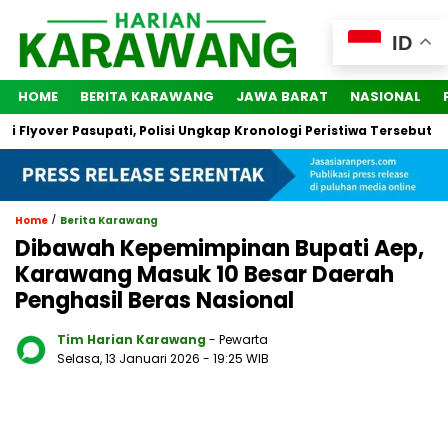
ID
HOME
BERITA KARAWANG
JAWA BARAT
NASIONAL
yover Pasupati, Polisi Ungkap Kronologi Peristiwa Tersebut
2
/
Home
Berita Karawang
Dibawah Kepemimpinan Bupati Aep,
Karawang Masuk 10 Besar Daerah
Penghasil Beras Nasional
Tim Harian Karawang
- Pewarta
Selasa, 13 Januari 2026
- 19:25 WIB