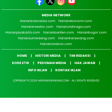
MEDIA NETWORK
Harianindonesia.com
Harianekonomi.com
Harianinvestor.com
Harianolahraga.com
Harianjayakarta.com
Harianbanten.com
Harianbogor.com
Hariansumedang.com
Hariankarawang.com
Hariancirebon.com
HOME
HISTORI MEDIA
TIM REDAKSI
KODE ETIK
PEDOMAN MEDIA
HAK JAWAB
INFO IKLAN
KONTAK IKLAN
COPYRIGHT © 2026 HARIANKARAWANG.COM - ALL RIGHTS RESERVED