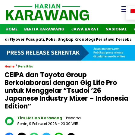
HOME
BERITA KARAWANG
JAWA BARAT
NASIONAL
Flyover Pasupati, Polisi Ungkap Kronologi Peristiwa Tersebut
/
Home
Pers Rilis
CEIPA dan Toyota Group
Berkolaborasi dengan Gig Life Pro
untuk Menggelar “Tsudoi ’26
Japanese Industry Mixer – Indonesia
Edition”
Tim Harian Karawang
- Pewarta
Senin, 9 Februari 2026
- 23:39 WIB