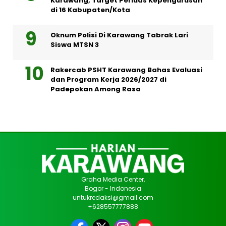
Karawang, Target Perluas Kepengurusan
di 16 Kabupaten/Kota
Oknum Polisi Di Karawang Tabrak Lari
Siswa MTSN 3
Rakercab PSHT Karawang Bahas Evaluasi
dan Program Kerja 2026/2027 di
Padepokan Among Rasa
Graha Media Center,
Bogor - Indonesia
untukredaksi@gmail.com
+628557777888