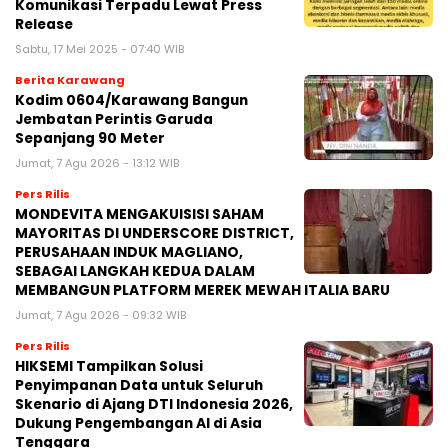
Komunikasi Terpadu Lewat Press
Release
Sabtu, 17 Mei 2025 - 07:40 WIB
Berita Karawang
Kodim 0604/Karawang Bangun
Jembatan Perintis Garuda
Sepanjang 90 Meter
Jumat, 7 Agu 2026 - 13:12 WIB
Pers Rilis
MONDEVITA MENGAKUISISI SAHAM
MAYORITAS DI UNDERSCORE DISTRICT,
PERUSAHAAN INDUK MAGLIANO,
SEBAGAI LANGKAH KEDUA DALAM
MEMBANGUN PLATFORM MEREK MEWAH ITALIA BARU
Jumat, 7 Agu 2026 - 09:32 WIB
Pers Rilis
HIKSEMI Tampilkan Solusi
Penyimpanan Data untuk Seluruh
Skenario di Ajang DTI Indonesia 2026,
Dukung Pengembangan AI di Asia
Tenggara