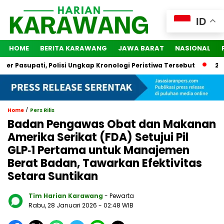
ID
HOME
BERITA KARAWANG
JAWA BARAT
NASIONAL
asupati, Polisi Ungkap Kronologi Peristiwa Tersebut
2 Orang
/
Home
Pers Rilis
Badan Pengawas Obat dan Makanan
Amerika Serikat (FDA) Setujui Pil
GLP‑1 Pertama untuk Manajemen
Berat Badan, Tawarkan Efektivitas
Setara Suntikan
Tim Harian Karawang
- Pewarta
Rabu, 28 Januari 2026
- 02:48 WIB