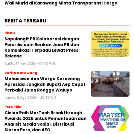
Wali Murid di Karawang Minta Transparansi Harga
BERITA TERBARU
Bisnis
Sapulangit PR Kolaborasi dengan
Persrilis.com Berikan Jasa PR dan
Komunikasi Terpadu Lewat Press
Release
Sabtu, 17 Mei 2025 - 07:40 WIB
Berita Karawang
Mahasiswa dan Warga Karawang
Apresiasi Langkah Bupati Aep Cepat
Perbaiki Jalan Ronggo Waluyo
Kamis, 6 Agu 2026 - 20:39 WIB
Pers Rilis
Cision Raih MarTech Breakthrough
Awards 2026 untuk Pemantauan dan
Analisis Media Sosial, Distribusi
Siaran Pers, dan AEO