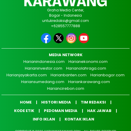
Graha Media Center,
Bogor - Indonesia
untukredaksi@gmail.com
+628557777888
MEDIA NETWORK
Harianindonesia.com
Harianekonomi.com
Harianinvestor.com
Harianolahraga.com
Harianjayakarta.com
Harianbanten.com
Harianbogor.com
Hariansumedang.com
Hariankarawang.com
Hariancirebon.com
HOME
HISTORI MEDIA
TIM REDAKSI
KODE ETIK
PEDOMAN MEDIA
HAK JAWAB
INFO IKLAN
KONTAK IKLAN