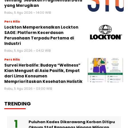
tentang ‘Jebakan Fragmentasi Data’
yang Merugikan
Rabu, 5 Agu 2026 - 14:00 WIB
Pers Rilis
Lockton Memperkenalkan Lockton
SAGE: Platform Kecerdasan
Perusahaan Terpadu Pertama di
Industri
Rabu, 5 Agu 2026 - 04:12 WIB
Pers Rilis
Survei Herbalife: Budaya “Wellness”
Kian Menguat di Asia Pasifik, Empat
dari Lima Konsumen
Memprioritaskan Kesehatan Holistik
Rabu, 5 Agu 2026 - 03:00 WIB
TRENDING
Puluhan Kades Dikarawang Korban Ditipu
Oknum Staf Bappenas Hingga Miliaran