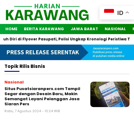
ID
HOME
BERITA KARAWANG
JAWA BARAT
NASIONAL
 Diri di Flyover Pasupati, Polisi Ungkap Kronologi Peristiwa Ter
Topik
Rilis Bisnis
Nasional
Situs Pusatsiaranpers.com Tampil
Segar dengan Desain Baru, Makin
Semangat Layani Pelanggan Jasa
Siaran Pers
Rabu, 7 Agustus 2024 - 10:24 WIB