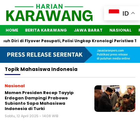
ID
HOME
BERITA KARAWANG
JAWA BARAT
NASIONAL
h Diri di Flyover Pasupati, Polisi Ungkap Kronologi Peristiwa Ter
Topik
Mahasiswa Indonesia
Nasional
Momen Presiden Recep Tayyip
Erdogan Dampingi Prabowo
Subianto Sapa Mahasiswa
Indonesia di Turki
Sabtu, 12 April 2025 - 14:08 WIB