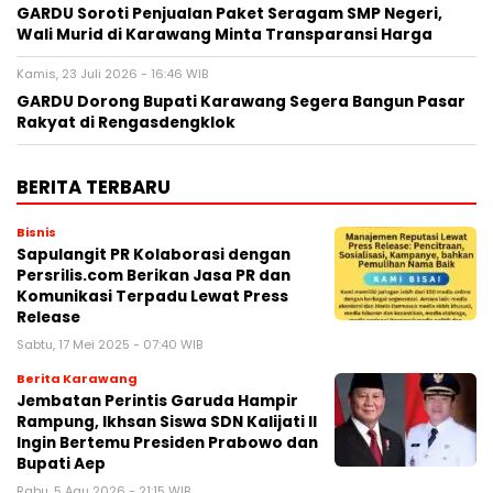
GARDU Soroti Penjualan Paket Seragam SMP Negeri,
Wali Murid di Karawang Minta Transparansi Harga
Kamis, 23 Juli 2026 - 16:46 WIB
GARDU Dorong Bupati Karawang Segera Bangun Pasar
Rakyat di Rengasdengklok
BERITA TERBARU
Bisnis
Sapulangit PR Kolaborasi dengan
Persrilis.com Berikan Jasa PR dan
Komunikasi Terpadu Lewat Press
Release
Sabtu, 17 Mei 2025 - 07:40 WIB
Berita Karawang
Jembatan Perintis Garuda Hampir
Rampung, Ikhsan Siswa SDN Kalijati II
Ingin Bertemu Presiden Prabowo dan
Bupati Aep
Rabu, 5 Agu 2026 - 21:15 WIB