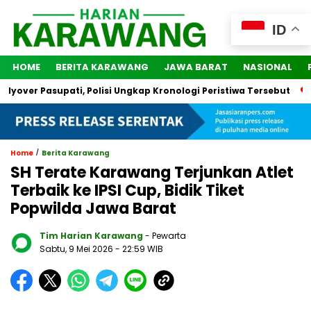
ID
HOME
BERITA KARAWANG
JAWA BARAT
NASIONAL
ver Pasupati, Polisi Ungkap Kronologi Peristiwa Tersebut
2 
/
Home
Berita Karawang
SH Terate Karawang Terjunkan Atlet
Terbaik ke IPSI Cup, Bidik Tiket
Popwilda Jawa Barat
Tim Harian Karawang
- Pewarta
Sabtu, 9 Mei 2026
- 22:59 WIB