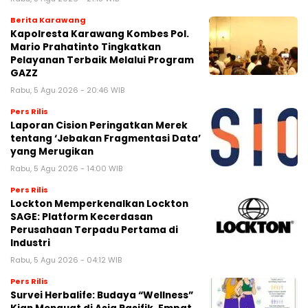
Berita Karawang
Kapolresta Karawang Kombes Pol.
Mario Prahatinto Tingkatkan
Pelayanan Terbaik Melalui Program
GAZZ
Rabu, 5 Agu 2026 - 20:46 WIB
Pers Rilis
Laporan Cision Peringatkan Merek
tentang ‘Jebakan Fragmentasi Data’
yang Merugikan
Rabu, 5 Agu 2026 - 14:00 WIB
Pers Rilis
Lockton Memperkenalkan Lockton
SAGE: Platform Kecerdasan
Perusahaan Terpadu Pertama di
Industri
Rabu, 5 Agu 2026 - 04:12 WIB
Pers Rilis
Survei Herbalife: Budaya “Wellness”