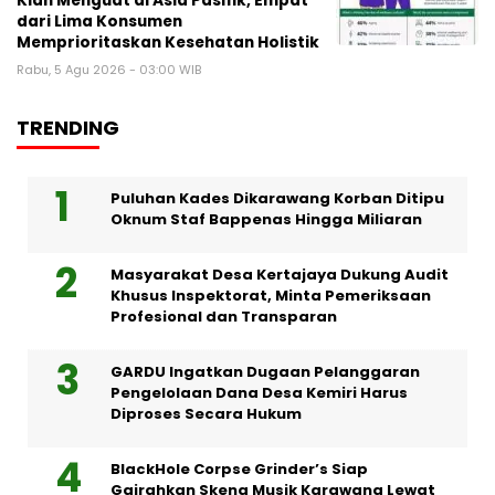
Kian Menguat di Asia Pasifik, Empat
dari Lima Konsumen
Memprioritaskan Kesehatan Holistik
Rabu, 5 Agu 2026 - 03:00 WIB
TRENDING
Puluhan Kades Dikarawang Korban Ditipu
Oknum Staf Bappenas Hingga Miliaran
Masyarakat Desa Kertajaya Dukung Audit
Khusus Inspektorat, Minta Pemeriksaan
Profesional dan Transparan
GARDU Ingatkan Dugaan Pelanggaran
Pengelolaan Dana Desa Kemiri Harus
Diproses Secara Hukum
BlackHole Corpse Grinder’s Siap
Gairahkan Skena Musik Karawang Lewat