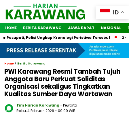
ID
HOME
BERITA KARAWANG
JAWA BARAT
NASIONAL
Pasupati, Polisi Ungkap Kronologi Peristiwa Tersebut
2 Oran
/
Home
Berita Karawang
PWI Karawang Resmi Tambah Tujuh
Anggota Baru Perkuat Soliditas
Organisasi sekaligus Tingkatkan
Kualitas Sumber Daya Wartawan
Tim Harian Karawang
- Pewarta
Rabu, 4 Februari 2026
- 09:09 WIB