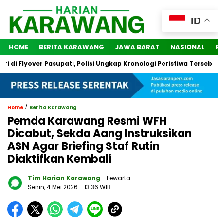
ID
HOME
BERITA KARAWANG
JAWA BARAT
NASIONAL
 Flyover Pasupati, Polisi Ungkap Kronologi Peristiwa Tersebut
/
Home
Berita Karawang
Pemda Karawang Resmi WFH
Dicabut, Sekda Aang Instruksikan
ASN Agar Briefing Staf Rutin
Diaktifkan Kembali
Tim Harian Karawang
- Pewarta
Senin, 4 Mei 2026
- 13:36 WIB