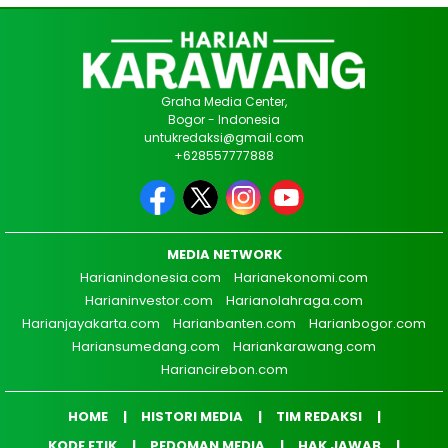
Graha Media Center,
Bogor - Indonesia
untukredaksi@gmail.com
+628557777888
MEDIA NETWORK
Harianindonesia.com
Harianekonomi.com
Harianinvestor.com
Harianolahraga.com
Harianjayakarta.com
Harianbanten.com
Harianbogor.com
Hariansumedang.com
Hariankarawang.com
Hariancirebon.com
HOME
HISTORI MEDIA
TIM REDAKSI
KODE ETIK
PEDOMAN MEDIA
HAK JAWAB