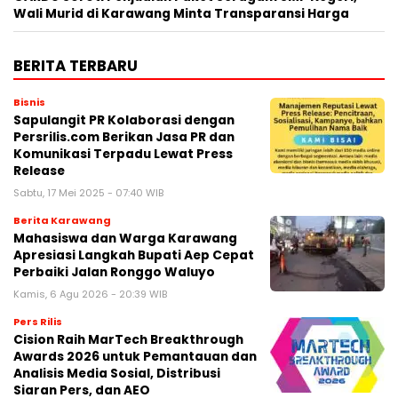
Wali Murid di Karawang Minta Transparansi Harga
BERITA TERBARU
Bisnis
Sapulangit PR Kolaborasi dengan
Persrilis.com Berikan Jasa PR dan
Komunikasi Terpadu Lewat Press
Release
Sabtu, 17 Mei 2025 - 07:40 WIB
Berita Karawang
Mahasiswa dan Warga Karawang
Apresiasi Langkah Bupati Aep Cepat
Perbaiki Jalan Ronggo Waluyo
Kamis, 6 Agu 2026 - 20:39 WIB
Pers Rilis
Cision Raih MarTech Breakthrough
Awards 2026 untuk Pemantauan dan
Analisis Media Sosial, Distribusi
Siaran Pers, dan AEO