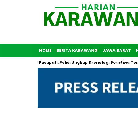
HOME
BERITA KARAWANG
JAWA BARAT
i Flyover Pasupati, Polisi Ungkap Kronologi Peristiwa Tersebut