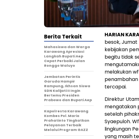
HARIAN KAR
Berita Terkait
besok, Jumat
Mahasiswa dan Warga
kebijakan pe
Karawang Apresiasi
begitu tidak 
Langkah Bupati Aep
Cepat Perbaiki Jalan
mengutamakan 
Ronggo Waluyo
melakukan wfh
Jembatan Perintis
penambahan j
Garuda Hampir
tercapai.
Rampung, Ikhsan Siswa
SDN Kalijati II Ingin
Bertemu Presiden
Direktur Utam
Prabowo dan Bupati Aep
mengatakan p
Kapolresta Karawang
setelah piha
Kombes Pol. Mario
Prahatinto Tingkatkan
Syaepuloh. Wf
Pelayanan Terbaik
lingkungan P
Melalui Program GAZZ
yang masih te