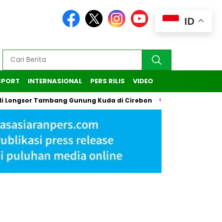
ID
SPORT
INTERNASIONAL
PERS RILIS
VIDEO
or Tambang Gunung Kuda di Cirebon
Kasus Pendaki Ilegal G