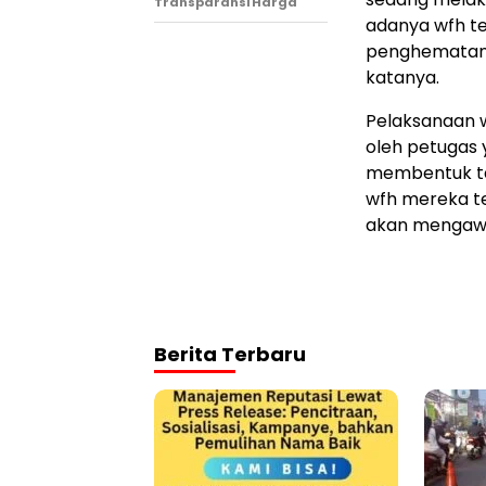
Transparansi Harga
adanya wfh te
penghematan 1
katanya.
Pelaksanaan w
oleh petugas 
membentuk ta
wfh mereka te
akan mengawa
Berita Terbaru