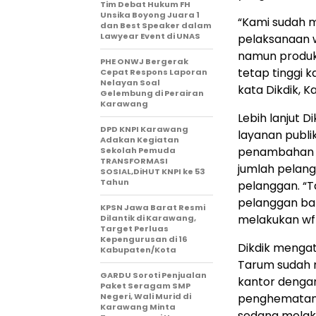
​Tim Debat Hukum FH
Unsika Boyong Juara 1
“Kami sudah 
dan Best Speaker dalam
Lawyear Event di UNAS
pelaksanaan w
namun produkt
PHE ONWJ Bergerak
tetap tinggi 
Cepat Respons Laporan
Nelayan Soal
kata Dikdik, K
Gelembung di Perairan
Karawang
Lebih lanjut 
DPD KNPI Karawang
layanan publ
Adakan Kegiatan
penambahan 12
Sekolah Pemuda
TRANSFORMASI
jumlah pelan
SOSIAL,DiHUT KNPI ke 53
Tahun
pelanggan. “T
pelanggan bar
KPSN Jawa Barat Resmi
melakukan wfh
Dilantik di Karawang,
Target Perluas
Kepengurusan di 16
Dikdik menga
Kabupaten/Kota
Tarum sudah 
GARDU Soroti Penjualan
kantor denga
Paket Seragam SMP
Negeri, Wali Murid di
penghematan 
Karawang Minta
sedang melak