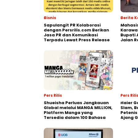
Bisnis
Berita 
Sapulangit PR Kolaborasi
Mahasi
dengan Persrilis.com Berikan
Karawa
Jasa PR dan Komunikasi
Bupati 
Terpadu Lewat Press Release
Jalan 
Pers Rilis
Pers Rili
Shueisha Perluas Jangkauan
Haier G
Global melalui MANGA MILLION,
Slam, B
Platform Manga yang
Petenis
Tersedia dalam 100 Bahasa
Ajang 