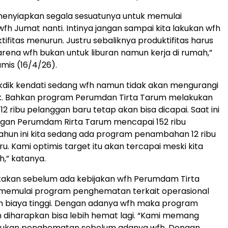
menyiapkan segala sesuatunya untuk memulai
fh Jumat nanti. Intinya jangan sampai kita lakukan wfh
ifitas menurun. Justru sebaliknya produktifitas harus
karena wfh bukan untuk liburan namun kerja di rumah,”
amis (16/4/26).
Dikdik kendati sedang wfh namun tidak akan mengurangi
ik. Bahkan program Perumdan Tirta Tarum melakukan
 ribu pelanggan baru tetap akan bisa dicapai. Saat ini
ggan Perumdam Rirta Tarum mencapai 152 ribu
ahun ini kita sedang ada program penambahan 12 ribu
u. Kami optimis target itu akan tercapai meski kita
,” katanya.
takan sebelum ada kebijakan wfh Perumdam Tirta
memulai program penghematan terkait operasional
n biaya tinggi. Dengan adanya wfh maka program
diharapkan bisa lebih hemat lagi. “Kami memang
ukan penghematan sebelum adanya wfh. Dengan