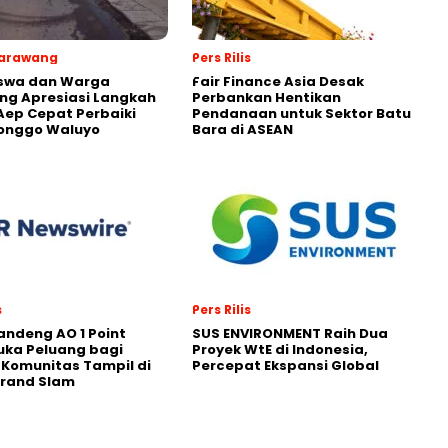
Karawang
Pers Rilis
swa dan Warga
Fair Finance Asia Desak
ng Apresiasi Langkah
Perbankan Hentikan
Aep Cepat Perbaiki
Pendanaan untuk Sektor Batu
Ronggo Waluyo
Bara di ASEAN
s
Pers Rilis
andeng AO 1 Point
SUS ENVIRONMENT Raih Dua
uka Peluang bagi
Proyek WtE di Indonesia,
 Komunitas Tampil di
Percepat Ekspansi Global
Grand Slam