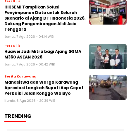
Pers Rilis
HIKSEMI Tampilkan Solusi
Penyimpanan Data untuk Seluruh
Skenario di Ajang DTI Indonesia 2026,
Dukung Pengembangan AI di Asia
Tenggara
Jumat, 7 Agu 2026 - 04:14 WIB
Pers Rilis
Huawei Jadi Mitra bagi Ajang GSMA
M360 ASEAN 2026
Jumat, 7 Agu 2026 - 00:42 WIB
Berita Karawang
Mahasiswa dan Warga Karawang
Apresiasi Langkah Bupati Aep Cepat
Perbaiki Jalan Ronggo Waluyo
Kamis, 6 Agu 2026 - 20:39 WIB
TRENDING