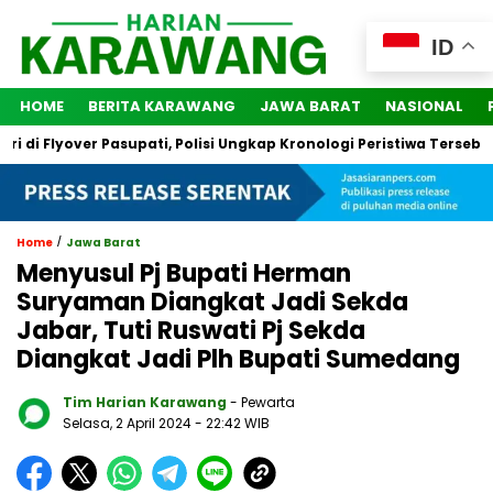
ID
HOME
BERITA KARAWANG
JAWA BARAT
NASIONAL
i Flyover Pasupati, Polisi Ungkap Kronologi Peristiwa Tersebut
/
Home
Jawa Barat
Menyusul Pj Bupati Herman
Suryaman Diangkat Jadi Sekda
Jabar, Tuti Ruswati Pj Sekda
Diangkat Jadi Plh Bupati Sumedang
Tim Harian Karawang
- Pewarta
Selasa, 2 April 2024
- 22:42 WIB