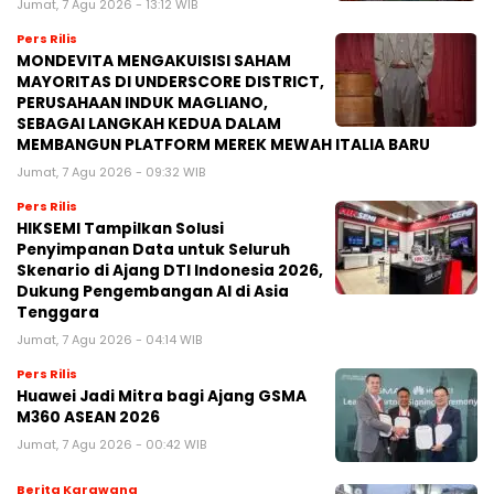
Jumat, 7 Agu 2026 - 13:12 WIB
Pers Rilis
MONDEVITA MENGAKUISISI SAHAM
MAYORITAS DI UNDERSCORE DISTRICT,
PERUSAHAAN INDUK MAGLIANO,
SEBAGAI LANGKAH KEDUA DALAM
MEMBANGUN PLATFORM MEREK MEWAH ITALIA BARU
Jumat, 7 Agu 2026 - 09:32 WIB
Pers Rilis
HIKSEMI Tampilkan Solusi
Penyimpanan Data untuk Seluruh
Skenario di Ajang DTI Indonesia 2026,
Dukung Pengembangan AI di Asia
Tenggara
Jumat, 7 Agu 2026 - 04:14 WIB
Pers Rilis
Huawei Jadi Mitra bagi Ajang GSMA
M360 ASEAN 2026
Jumat, 7 Agu 2026 - 00:42 WIB
Berita Karawang