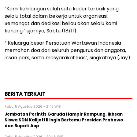
“Kami kehilangan salah satu kader terbaik yang
selalu total dalam bekerja untuk organisasi.
Semangat dan dedikasi beliau akan selalu kami
kenang,” ujarnya, Sabtu (18/11).
” Keluarga besar Persatuan Wartawan Indonesia
memohon doa dari seluruh pengurus dan anggota,
insan pers, serta masyarakat luas”, singkatnya (Jay)
BERITA TERKAIT
Rabu, 5 Agustus 2026 - 21:15 WIB
Jembatan Perintis Garuda Hampir Rampung, Ikhsan
Siswa SDN Kalijati II Ingin Bertemu Presiden Prabowo
dan Bupati Aep
Rabu, 5 Agustus 2026 - 20:46 WIB