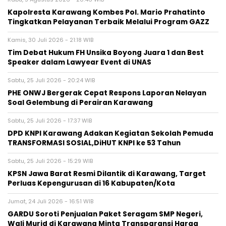
Kapolresta Karawang Kombes Pol. Mario Prahatinto
Tingkatkan Pelayanan Terbaik Melalui Program GAZZ
Kamis, 30 Juli 2026 - 21:18 WIB
​Tim Debat Hukum FH Unsika Boyong Juara 1 dan Best
Speaker dalam Lawyear Event di UNAS
Sabtu, 25 Juli 2026 - 20:24 WIB
PHE ONWJ Bergerak Cepat Respons Laporan Nelayan
Soal Gelembung di Perairan Karawang
Sabtu, 25 Juli 2026 - 17:37 WIB
DPD KNPI Karawang Adakan Kegiatan Sekolah Pemuda
TRANSFORMASI SOSIAL,DiHUT KNPI ke 53 Tahun
Sabtu, 25 Juli 2026 - 15:29 WIB
KPSN Jawa Barat Resmi Dilantik di Karawang, Target
Perluas Kepengurusan di 16 Kabupaten/Kota
Jumat, 24 Juli 2026 - 16:51 WIB
GARDU Soroti Penjualan Paket Seragam SMP Negeri,
Wali Murid di Karawang Minta Transparansi Harga