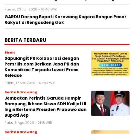
Kamis, 23 Juli 2026 - 16:46 WIB
GARDU Dorong Bupati Karawang Segera Bangun Pasar
Rakyat di Rengasdengklok
BERITA TERBARU
Bisnis
Sapulangit PR Kolaborasi dengan
Persrilis.com Berikan Jasa PR dan
Komunikasi Terpadu Lewat Press
Release
Sabtu, 17 Mei 2025 - 07:40 WIB
Berita Karawang
Jembatan Perintis Garuda Hampir
Rampung, Ikhsan Siswa SDN Kalijati II
Ingin Bertemu Presiden Prabowo dan
Bupati Aep
Rabu, 5 Agu 2026 - 21:15 WIB
Berita Karawang