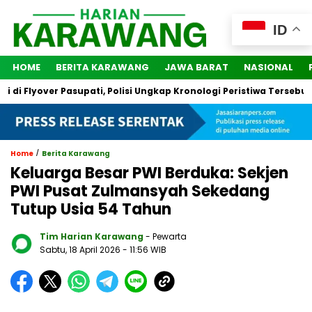
ID
HOME
BERITA KARAWANG
JAWA BARAT
NASIONAL
 Flyover Pasupati, Polisi Ungkap Kronologi Peristiwa Tersebut
/
Home
Berita Karawang
Keluarga Besar PWI Berduka: Sekjen
PWI Pusat Zulmansyah Sekedang
Tutup Usia 54 Tahun
Tim Harian Karawang
- Pewarta
Sabtu, 18 April 2026
- 11:56 WIB