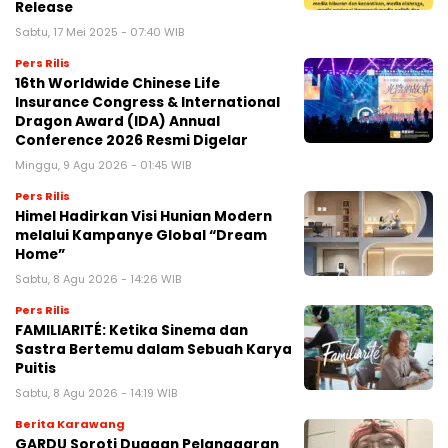
Release
Sabtu, 17 Mei 2025 - 07:40 WIB
Pers Rilis
16th Worldwide Chinese Life
Insurance Congress & International
Dragon Award (IDA) Annual
Conference 2026 Resmi Digelar
Minggu, 9 Agu 2026 - 01:45 WIB
Pers Rilis
Himel Hadirkan Visi Hunian Modern
melalui Kampanye Global “Dream
Home”
Sabtu, 8 Agu 2026 - 14:26 WIB
Pers Rilis
FAMILIARITÉ: Ketika Sinema dan
Sastra Bertemu dalam Sebuah Karya
Puitis
Sabtu, 8 Agu 2026 - 14:19 WIB
Berita Karawang
GARDU Soroti Dugaan Pelanggaran