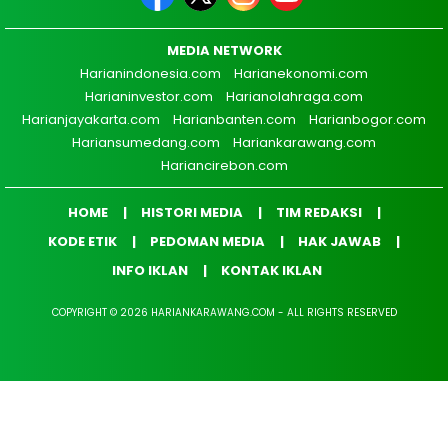
MEDIA NETWORK
Harianindonesia.com
Harianekonomi.com
Harianinvestor.com
Harianolahraga.com
Harianjayakarta.com
Harianbanten.com
Harianbogor.com
Hariansumedang.com
Hariankarawang.com
Hariancirebon.com
HOME
HISTORI MEDIA
TIM REDAKSI
KODE ETIK
PEDOMAN MEDIA
HAK JAWAB
INFO IKLAN
KONTAK IKLAN
COPYRIGHT © 2026 HARIANKARAWANG.COM - ALL RIGHTS RESERVED