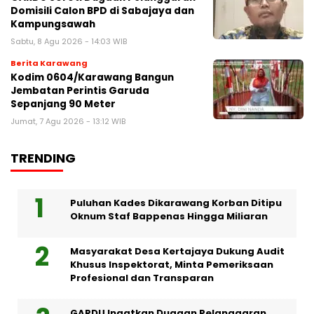
Domisili Calon BPD di Sabajaya dan
Kampungsawah
Sabtu, 8 Agu 2026 - 14:03 WIB
Berita Karawang
Kodim 0604/Karawang Bangun
Jembatan Perintis Garuda
Sepanjang 90 Meter
Jumat, 7 Agu 2026 - 13:12 WIB
TRENDING
Puluhan Kades Dikarawang Korban Ditipu
Oknum Staf Bappenas Hingga Miliaran
Masyarakat Desa Kertajaya Dukung Audit
Khusus Inspektorat, Minta Pemeriksaan
Profesional dan Transparan
GARDU Ingatkan Dugaan Pelanggaran