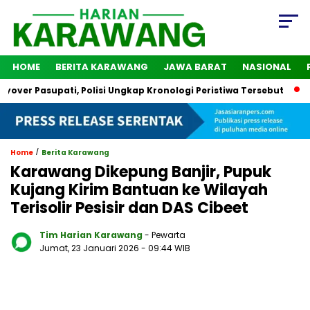
HOME
BERITA KARAWANG
JAWA BARAT
NASIONAL
asupati, Polisi Ungkap Kronologi Peristiwa Tersebut
2 Oran
/
Home
Berita Karawang
Karawang Dikepung Banjir, Pupuk
Kujang Kirim Bantuan ke Wilayah
Terisolir Pesisir dan DAS Cibeet
Tim Harian Karawang
- Pewarta
Jumat, 23 Januari 2026
- 09:44 WIB