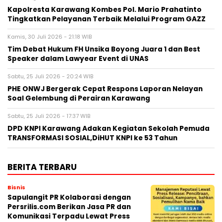
Kapolresta Karawang Kombes Pol. Mario Prahatinto
Tingkatkan Pelayanan Terbaik Melalui Program GAZZ
Kamis, 30 Juli 2026 - 21:18 WIB
​Tim Debat Hukum FH Unsika Boyong Juara 1 dan Best
Speaker dalam Lawyear Event di UNAS
Sabtu, 25 Juli 2026 - 20:24 WIB
PHE ONWJ Bergerak Cepat Respons Laporan Nelayan
Soal Gelembung di Perairan Karawang
Sabtu, 25 Juli 2026 - 17:37 WIB
DPD KNPI Karawang Adakan Kegiatan Sekolah Pemuda
TRANSFORMASI SOSIAL,DiHUT KNPI ke 53 Tahun
BERITA TERBARU
Bisnis
Sapulangit PR Kolaborasi dengan
Persrilis.com Berikan Jasa PR dan
Komunikasi Terpadu Lewat Press