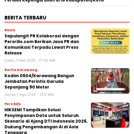
Perluas Kepengurusan di 16 Kabupaten/Kota
BERITA TERBARU
Bisnis
Sapulangit PR Kolaborasi dengan
Persrilis.com Berikan Jasa PR dan
Komunikasi Terpadu Lewat Press
Release
Sabtu, 17 Mei 2025 - 07:40 WIB
Berita Karawang
Kodim 0604/Karawang Bangun
Jembatan Perintis Garuda
Sepanjang 90 Meter
Jumat, 7 Agu 2026 - 13:12 WIB
Pers Rilis
HIKSEMI Tampilkan Solusi
Penyimpanan Data untuk Seluruh
Skenario di Ajang DTI Indonesia 2026,
Dukung Pengembangan AI di Asia
Tenggara