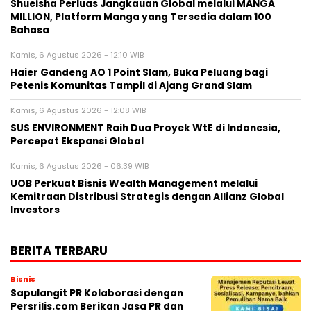
Shueisha Perluas Jangkauan Global melalui MANGA
MILLION, Platform Manga yang Tersedia dalam 100
Bahasa
Kamis, 6 Agustus 2026 - 12:10 WIB
Haier Gandeng AO 1 Point Slam, Buka Peluang bagi
Petenis Komunitas Tampil di Ajang Grand Slam
Kamis, 6 Agustus 2026 - 12:08 WIB
SUS ENVIRONMENT Raih Dua Proyek WtE di Indonesia,
Percepat Ekspansi Global
Kamis, 6 Agustus 2026 - 06:39 WIB
UOB Perkuat Bisnis Wealth Management melalui
Kemitraan Distribusi Strategis dengan Allianz Global
Investors
BERITA TERBARU
Bisnis
Sapulangit PR Kolaborasi dengan
Persrilis.com Berikan Jasa PR dan