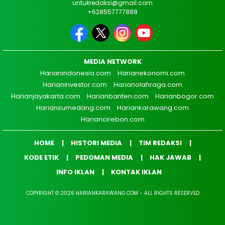
untukredaksi@gmail.com
+628557777888
MEDIA NETWORK
Harianindonesia.com
Harianekonomi.com
Harianinvestor.com
Harianolahraga.com
Harianjayakarta.com
Harianbanten.com
Harianbogor.com
Hariansumedang.com
Hariankarawang.com
Hariancirebon.com
HOME
HISTORI MEDIA
TIM REDAKSI
KODE ETIK
PEDOMAN MEDIA
HAK JAWAB
INFO IKLAN
KONTAK IKLAN
COPYRIGHT © 2026 HARIANKARAWANG.COM - ALL RIGHTS RESERVED