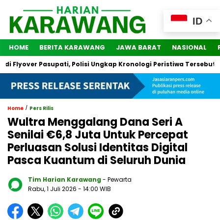
ID
HOME
BERITA KARAWANG
JAWA BARAT
NASIONAL
Flyover Pasupati, Polisi Ungkap Kronologi Peristiwa Tersebut
/
Home
Pers Rilis
Wultra Menggalang Dana Seri A
Senilai €6,8 Juta Untuk Percepat
Perluasan Solusi Identitas Digital
Pasca Kuantum di Seluruh Dunia
Tim Harian Karawang
- Pewarta
Rabu, 1 Juli 2026
- 14:00 WIB