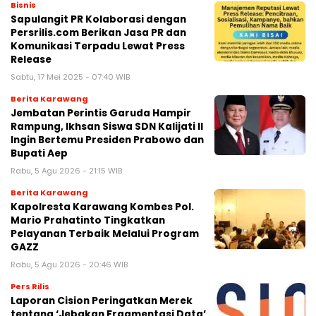
Bisnis
Sapulangit PR Kolaborasi dengan
Persrilis.com Berikan Jasa PR dan
Komunikasi Terpadu Lewat Press
Release
Sabtu, 17 Mei 2025 - 07:40 WIB
Berita Karawang
Jembatan Perintis Garuda Hampir
Rampung, Ikhsan Siswa SDN Kalijati II
Ingin Bertemu Presiden Prabowo dan
Bupati Aep
Rabu, 5 Agu 2026 - 21:15 WIB
Berita Karawang
Kapolresta Karawang Kombes Pol.
Mario Prahatinto Tingkatkan
Pelayanan Terbaik Melalui Program
GAZZ
Rabu, 5 Agu 2026 - 20:46 WIB
Pers Rilis
Laporan Cision Peringatkan Merek
tentang ‘Jebakan Fragmentasi Data’