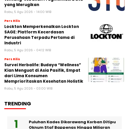
yang Merugikan
Rabu, 5 Agu 2026 - 14:00 WIB
Pers Rilis
Lockton Memperkenalkan Lockton
SAGE: Platform Kecerdasan
Perusahaan Terpadu Pertama di
Industri
Rabu, 5 Agu 2026 - 04:12 WIB
Pers Rilis
Survei Herbalife: Budaya “Wellness”
Kian Menguat di Asia Pasifik, Empat
dari Lima Konsumen
Memprioritaskan Kesehatan Holistik
Rabu, 5 Agu 2026 - 03:00 WIB
TRENDING
Puluhan Kades Dikarawang Korban Ditipu
Oknum Staf Bappenas Hingga Miliaran