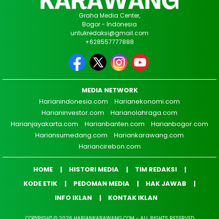
Graha Media Center,
Bogor - Indonesia
untukredaksi@gmail.com
+628557777888
MEDIA NETWORK
Harianindonesia.com
Harianekonomi.com
Harianinvestor.com
Harianolahraga.com
Harianjayakarta.com
Harianbanten.com
Harianbogor.com
Hariansumedang.com
Hariankarawang.com
Hariancirebon.com
HOME
HISTORI MEDIA
TIM REDAKSI
KODE ETIK
PEDOMAN MEDIA
HAK JAWAB
INFO IKLAN
KONTAK IKLAN
COPYRIGHT © 2026 HARIANKARAWANG.COM - ALL RIGHTS RESERVED