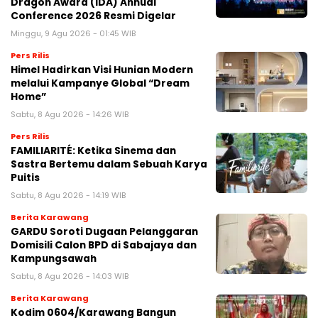
Dragon Award (IDA) Annual
Conference 2026 Resmi Digelar
Minggu, 9 Agu 2026 - 01:45 WIB
Pers Rilis
Himel Hadirkan Visi Hunian Modern
melalui Kampanye Global “Dream
Home”
Sabtu, 8 Agu 2026 - 14:26 WIB
Pers Rilis
FAMILIARITÉ: Ketika Sinema dan
Sastra Bertemu dalam Sebuah Karya
Puitis
Sabtu, 8 Agu 2026 - 14:19 WIB
Berita Karawang
GARDU Soroti Dugaan Pelanggaran
Domisili Calon BPD di Sabajaya dan
Kampungsawah
Sabtu, 8 Agu 2026 - 14:03 WIB
Berita Karawang
Kodim 0604/Karawang Bangun