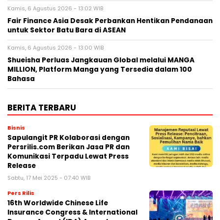
Kamis, 6 Agustus 2026 - 13:02 WIB
Fair Finance Asia Desak Perbankan Hentikan Pendanaan
untuk Sektor Batu Bara di ASEAN
Kamis, 6 Agustus 2026 - 13:00 WIB
Shueisha Perluas Jangkauan Global melalui MANGA
MILLION, Platform Manga yang Tersedia dalam 100
Bahasa
BERITA TERBARU
Bisnis
Sapulangit PR Kolaborasi dengan
Persrilis.com Berikan Jasa PR dan
Komunikasi Terpadu Lewat Press
Release
Sabtu, 17 Mei 2025 - 07:40 WIB
Pers Rilis
16th Worldwide Chinese Life
Insurance Congress & International