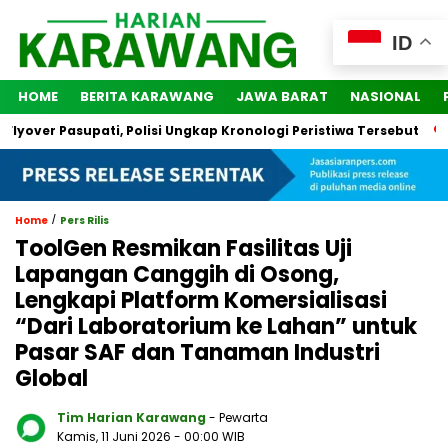
ID
HOME
BERITA KARAWANG
JAWA BARAT
NASIONAL
over Pasupati, Polisi Ungkap Kronologi Peristiwa Tersebut
2 
/
Home
Pers Rilis
ToolGen Resmikan Fasilitas Uji
Lapangan Canggih di Osong,
Lengkapi Platform Komersialisasi
“Dari Laboratorium ke Lahan” untuk
Pasar SAF dan Tanaman Industri
Global
Tim Harian Karawang
- Pewarta
Kamis, 11 Juni 2026
- 00:00 WIB