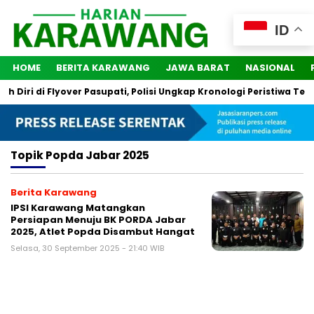
ID
HOME
BERITA KARAWANG
JAWA BARAT
NASIONAL
Diri di Flyover Pasupati, Polisi Ungkap Kronologi Peristiwa Ters
Topik
Popda Jabar 2025
Berita Karawang
IPSI Karawang Matangkan
Persiapan Menuju BK PORDA Jabar
2025, Atlet Popda Disambut Hangat
Selasa, 30 September 2025 - 21:40 WIB