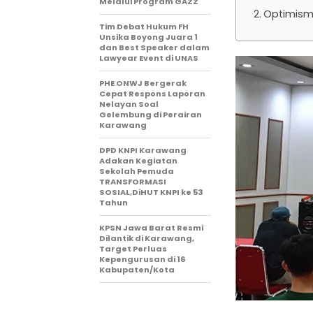
Melalui Program GAZZ
Optimism
​Tim Debat Hukum FH
Unsika Boyong Juara 1
dan Best Speaker dalam
Lawyear Event di UNAS
PHE ONWJ Bergerak
Cepat Respons Laporan
Nelayan Soal
Gelembung di Perairan
Karawang
DPD KNPI Karawang
Adakan Kegiatan
Sekolah Pemuda
TRANSFORMASI
SOSIAL,DiHUT KNPI ke 53
Tahun
KPSN Jawa Barat Resmi
Dilantik di Karawang,
Target Perluas
Kepengurusan di 16
Kabupaten/Kota