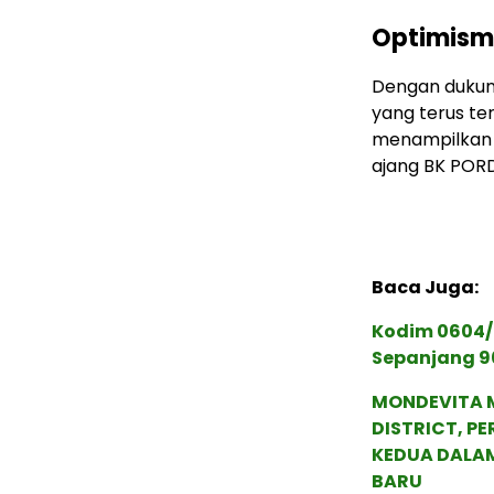
Optimism
Dengan dukun
yang terus te
menampilkan 
ajang BK POR
Baca Juga:
Kodim 0604/
Sepanjang 9
MONDEVITA 
DISTRICT, P
KEDUA DALA
BARU