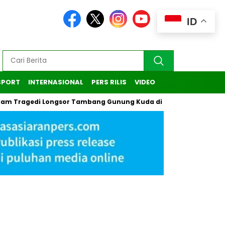
ID
SPORT
INTERNASIONAL
PERS RILIS
VIDEO
edi Longsor Tambang Gunung Kuda di Cirebon
Kasus Pendak