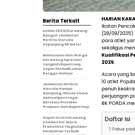
HARIAN KAR
Berita Terkait
Ikatan Pencak
Kodim 0604/Karawang
(29/09/2025)
Bangun Jembatan
para atlet yan
Perintis Garuda
Sepanjang 90 Meter
sekaligus me
Kualifikasi 
Mahasiswa dan Warga
Karawang Apresiasi
2025
.
Langkah Bupati Aep
Cepat Perbaiki Jalan
Ronggo Waluyo
Acara yang be
10 atlet Popda,
Jembatan Perintis
penuh keakra
Garuda Hampir
Rampung, Ikhsan Siswa
perjuangan pa
SDN Kalijati II Ingin
Bertemu Presiden
BK PORDA me
Prabowo dan Bupati Aep
Kapolresta Karawang
Daftar Isi
Kombes Pol. Mario
Prahatinto Tingkatkan
Fokus pad
Pelayanan Terbaik