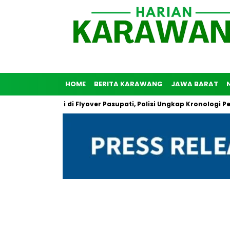
HOME
BERITA KARAWANG
JAWA BARAT
nuh Diri di Flyover Pasupati, Polisi Ungkap Kronologi Peristiwa T